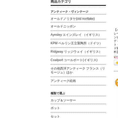
商品カテゴリ
アンティーク・ヴィンテージ
オールドノリタケ(old noritake)
オールドニッポン
【
レ
Aynsley エインズレイ （イギリス）
ン
テ
KPM ベルリン王立製陶所（ドイツ）
ト
ド
Ridgway リッジウェイ（イギリス）
料
¥7
Coalport コールポート(イギリス)
その他西洋アンティーク フランス（リ
モージュ）ほか
アンティーク絵画
種類で選ぶ
カップ＆ソーサー
ポット
セット