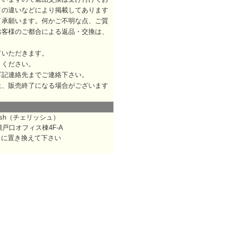
イの違いなどにより掲載してあります
了承願います。何かご不明な点、ご質
お客様のご都合による返品・交換は、
ていただきます。
りください。
下記連絡先までご連絡下さい。
止、販売終了になる場合がございます
rish（チェリッシュ）
瀬戸口オフィス棟4F-A
は @ に置き換えて下さい