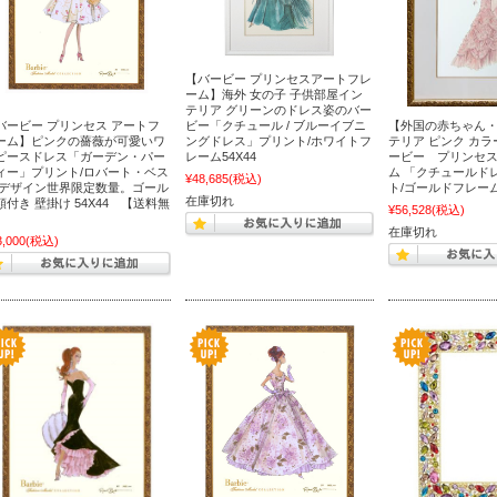
【バービー プリンセスアートフレ
ーム】海外 女の子 子供部屋イン
テリア グリーンのドレス姿のバー
バービー プリンセス アートフ
ビー「クチュール / ブルーイブニ
【外国の赤ちゃん
ーム】ピンクの薔薇が可愛いワ
ングドレス」プリント/ホワイトフ
テリア ピンク カラ
ピースドレス「ガーデン・パー
レーム54X44
ービー プリンセ
ィー」プリント/ロバート・ベス
ム 「クチュールド
¥48,685
(税込)
 デザイン世界限定数量。ゴール
ト/ゴールドフレーム5
在庫切れ
額付き 壁掛け 54X44 【送料無
¥56,528
(税込)
】
在庫切れ
3,000
(税込)