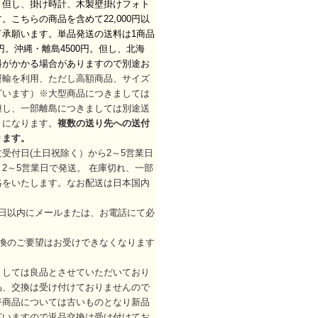
。但し、掛け時計、木製壁掛けフォト
こちらの商品を含めて22,000円以
承願います。単品発送の送料は1商品
円。沖縄・離島4500円。但し、北海
料がかかる場合がありますので別途お
運輸を利用、ただし高額商品、サイズ
ざいます）※大型商品につきましては
但し、一部離島につきましては別途送
りになります。
複数の送り先への送付
ります。
受付日(土日祝除く）から2～5営業日
2～5営業日で発送。 在庫切れ、一部
絡をいたします。なお配送は日本国内
日以内にメールまたは、お電話にて必
換のご要望はお受けできなくなります
ましては良品とさせていただいており
品、交換は受け付けておりませんので
ジ商品については古いものとなり新品
ざいますので返品交換は受け付けてお