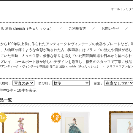
オールドノリタ
通販 cherish（チェリッシュ）
ご利用案内
お問い合せ
今から100年以上前に作られたアンティークやヴィンテージの食器やプレートなど。
画、人物画や輝くような金彩が施された古い陶磁器にはブランドの歴史や価値が感じ
れていた当時、人々の生活に優雅な彩りを添えていた西洋陶磁器や日本から輸出され
ンズレイ、コールポートほか珍しいデザインを厳選し、複数のスタッフで丁寧に検品
洋アンティーク・ヴィンテージ陶磁器 専門店 通販 cherish（チェリッシュ）
クリスマスプレゼ
示切替：
並び順：
在庫：
0件中1件～10件を表示
品一覧