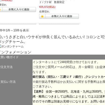
1,500
(税込)
ド / ブナ材 数量限定
庫切れ
¥25,972
(税込)
在庫切れ
0件中1件～10件を表示
黒いうさぎと白いウサギが仲良く並んでいるみたい! コロンと可
バッグチャーム。
インフォメーション
お買い物ガイド
インターネットにて24時間受け付けております。
ご注文方法
ご注文やご質問メールの対応は、月～金曜日（お盆
なります。
銀行振込（前払い・三菱ＵＦＪ銀行）,クレジットカ
お支払い方法
※銀行振込手数料ほかお支払いに関する手数料はお
ご了承下さい。
【送料】
全国一律2500円。北海道・九州は3500円
縄・離島につきましては商品によりましては上記送
すのでその際は別途お見積りになります。お問い合