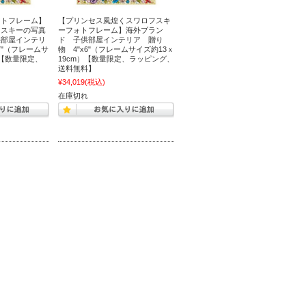
ォトフレーム】
【プリンセス風煌くスワロフスキ
フスキーの写真
ーフォトフレーム】海外ブラン
供部屋インテリ
ド 子供部屋インテリア 贈り
7"（フレームサ
物 4"x6"（フレームサイズ約13ｘ
）【数量限定、
19cm）【数量限定、ラッピング、
送料無料】
¥34,019
(税込)
在庫切れ