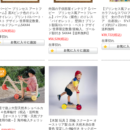
バービー プリンセス アートフ
外国の子供部屋インテリア【バー
【プリンセス風フ
ーム】黒Xピンク色のドレス
ビー プリンセス風アートフレー
カラフルなスワロ
サイレン」プリント/ロバート・
ム】パープル（紫色）のドレス
立て 女の子の子
スト デザイン 世界限定数量。
「バイオレット」 壁掛け プリン
ア 出産祝い 5"x
ールドフレーム54X44
ト額装/ロバート・ベスト デザイ
イズ約17ｘ22cm
ン 世界限定数量/直輸入。ゴール
送料無料
6,528
(税込)
ド額付き 54X44【送料無料】
¥39,722
(税込)
庫切れ
¥56,528
(税込)
在庫切れ
在庫切れ
庭で遊ぶ大型天然木ショベルカ
/ ４色車輪付（税込・送料無
）【オーストリア製・天然ブナ
使用/3歳～】海外輸入チェリッ
【木製 玩具 】四輪 スクーター オ
ュ
ーストリア製 白木 天然木赤白青
黄色 安定した4輪付き キックボー