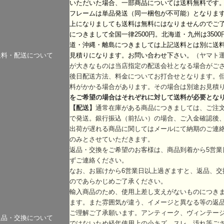
いただいた場合、一部商品については送料無料です
フレームは単品発送（同一梱包が不可能）となります。
上になりましても送料は無料にはなりませんのでご了
につきまして全国一律2500円。北海道・九州は3500
道・沖縄・離島につきましては上記送料とは別に送
送料・配送について
見積りになります。お問い合わせ下さい。
（ヤマト
が大きなものは当店指定の配送会社となる場合がご
後日配送方法、料金についてお打合せとなります。
料がかかる場合があります。その場合は別途お見積
をご希望の場合はそれぞれに対して送料が必要とな
【配送】
通常在庫がある商品につきましては、ご注文
で発送。銀行振込（前払い）の場合、ご入金確認後、
出荷が遅れる商品に関してはメールにて納期のご連
のみとさせていただきます。
返品・交換をご希望のお客様は、商品到着から5営業
ずご連絡ください。
なお、お届けから6営業日以上過ぎますと、返品、交
のであらかじめご了承ください。
輸入商品のため、使用上差し支えがないものにつき
ます。また雰囲気が違う、イメージと異なる等の返
ご理解ご了承願います。アンティーク、ヴィンテー
返品・交換について
ではないため経年使用上の小キズ、スレ、汚れ等ご