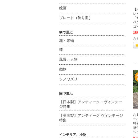
絵画
【
レ
プレート（飾り皿）
「
ベ
ゴ
柄で選ぶ
¥5
在
花・果物
蝶
風景、人物
動物
シノワズリ
国で選ぶ
【日本製】アンティーク・ヴィンテー
ジ特集
お
【英国製】アンティーク ヴィンテージ
ー
特集
料
材
シ
インテリア、小物