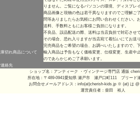
りません。ご覧になるパソコンの環境、ディスプレ
商品画像と現物の色は若干異なりますのでご理解ご
問等ありましたらお気軽にお問い合わせください。
送料、手数料ともにお客様ご負担になります。
不良品、誤品配送の際、送料は当店負担で対応させ
その場合、恐れ入りますが当店宛て着払いにてお送
完売商品をご希望の場合、お調べいたしますので、
在庫切れ商品について
輸入商品は予告もなく価格変更、仕様変更、生産中
のであらかじめご了承願います。
ご連絡先
ショップ名：アンティーク ・ヴィンテージ専門店 通販
che
所在地：〒489-0941愛知県 瀬戸市 瀬戸口町111 ブリード
お問合せメールアドレス：
info(at)cherish-kids.jp
※ (at) 
運営責任者：柴田 裕人