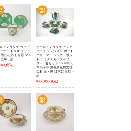
ルドノリタケ カップ
オールドノリタケ アンテ
ーサー トリオ グリー
ィーク シノワズリ ポット
窓図に花文様 金彩 マル
クリーマー シュガーポッ
 里帰り品
ト デミタスカップ＆ソー
サー 6客セット 1900年代
000
(税込)
マルキ印 尾長鳥花蝶文様
金彩 緑ｘ黒 日本製 里帰り
品
¥400,000
(税込)