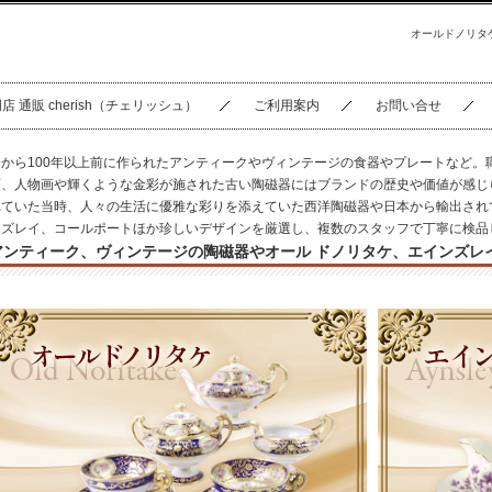
オールドノリタ
通販 cherish（チェリッシュ）
ご利用案内
お問い合せ
今から100年以上前に作られたアンティークやヴィンテージの食器やプレートなど。
画、人物画や輝くような金彩が施された古い陶磁器にはブランドの歴史や価値が感じ
れていた当時、人々の生活に優雅な彩りを添えていた西洋陶磁器や日本から輸出され
ンズレイ、コールポートほか珍しいデザインを厳選し、複数のスタッフで丁寧に検品
アンティーク、ヴィンテージの陶磁器やオール ドノリタケ、エインズレ