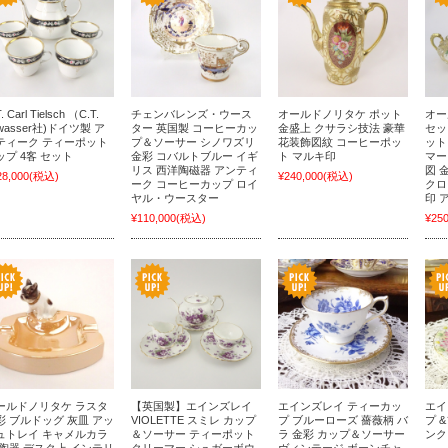
. Carl Tielsch （C.T.
チェンバレンズ・ウース
オールドノリタケ ポット
オー
twasser社)ドイツ製 ア
ター 英国製 コーヒーカッ
金盛上 クサラシ技法 豪華
セッ
ティーク ティーポット
プ＆ソーサー シノワズリ
花装飾図紋 コーヒーポッ
ット
ップ 4客 セット
金彩 コバルトブルー イギ
ト マルキ印
マー
リス 西洋陶磁器 アンティ
図 
28,000
(税込)
¥240,000
(税込)
ーク コーヒーカップ ロイ
クロ
ヤル・ウースター
印 
¥110,000
(税込)
¥250
ールドノリタケ ラスタ
【英国製】エインズレイ
エインズレイ ティーカッ
エイ
彩 ブルドッグ 灰皿 アッ
VIOLETTE スミレ カップ
プ ブルーローズ 薔薇柄 バ
プ 
ュトレイ キャメルカラ
＆ソーサー ティーポット
ラ 金彩 カップ＆ソーサー
ンク