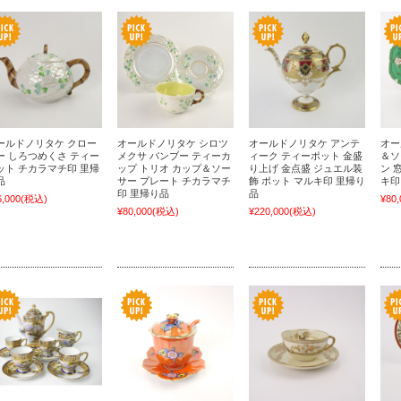
ールドノリタケ クロー
オールドノリタケ シロツ
オールドノリタケ アンテ
オー
ー しろつめくさ ティー
メクサ バンブー ティーカ
ィーク ティーポット 金盛
＆ソ
ット チカラマチ印 里帰
ップ トリオ カップ＆ソー
り上げ 金点盛 ジュエル装
ン 
品
サー プレート チカラマチ
飾 ポット マルキ印 里帰り
キ印
印 里帰り品
品
6,000
(税込)
¥80,
¥80,000
(税込)
¥220,000
(税込)