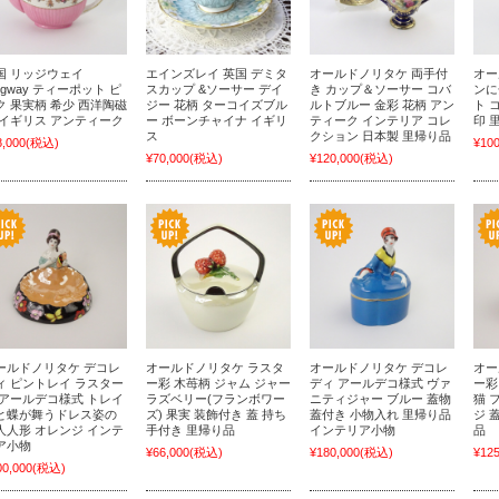
国 リッジウェイ
エインズレイ 英国 デミタ
オールドノリタケ 両手付
オー
dgway ティーポット ピ
スカップ &ソーサー デイ
き カップ＆ソーサー コバ
ンに
ク 果実柄 希少 西洋陶磁
ジー 花柄 ターコイズブル
ルトブルー 金彩 花柄 アン
ト 
 イギリス アンティーク
ー ボーンチャイナ イギリ
ティーク インテリア コレ
印 
ス
クション 日本製 里帰り品
8,000
(税込)
¥100
¥70,000
(税込)
¥120,000
(税込)
ールドノリタケ デコレ
オールドノリタケ ラスタ
オールドノリタケ デコレ
オー
ィ ピントレイ ラスター
ー彩 木苺柄 ジャム ジャー
ディ アールデコ様式 ヴァ
ー彩
 アールデコ様式 トレイ
ラズベリー(フランボワー
ニティジャー ブルー 蓋物
猫 
と蝶が舞うドレス姿の
ズ) 果実 装飾付き 蓋 持ち
蓋付き 小物入れ 里帰り品
ジ 
人人形 オレンジ インテ
手付き 里帰り品
インテリア小物
品
ア小物
¥66,000
(税込)
¥180,000
(税込)
¥125
00,000
(税込)