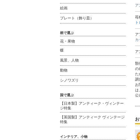
ア
絵画
苺
プレート（飾り皿）
ト
柄で選ぶ
ア
カ
花・果物
蝶
ア
風景、人物
類
の
動物
た
調
シノワズリ
お
は
公式
国で選ぶ
【日本製】アンティーク・ヴィンテー
ジ特集
【英国製】アンティーク ヴィンテージ
お
特集
インテリア、小物