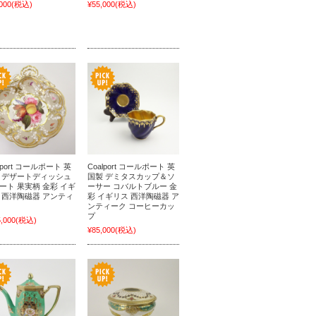
000
(税込)
¥55,000
(税込)
lport コールポート 英
Coalport コールポート 英
 デザートディッシュ
国製 デミタスカップ＆ソ
ート 果実柄 金彩 イギ
ーサー コバルトブルー 金
 西洋陶磁器 アンティ
彩 イギリス 西洋陶磁器 ア
ンティーク コーヒーカッ
プ
,000
(税込)
¥85,000
(税込)