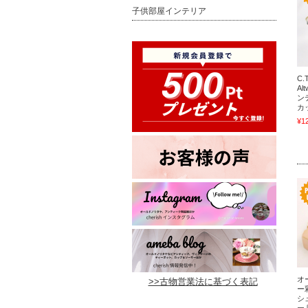
子供部屋インテリア
C.T
Al
ン
カ
¥1
オ
>>古物営業法に基づく表記
ー
シ