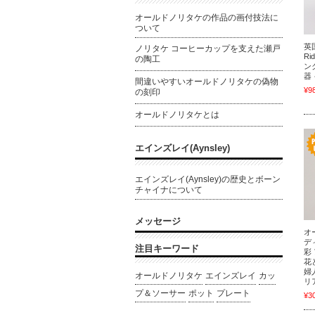
オールドノリタケの作品の画付技法に
ついて
英
ノリタケ コーヒーカップを支えた瀬戸
Ri
の陶工
ン
器
間違いやすいオールドノリタケの偽物
¥9
の刻印
オールドノリタケとは
エインズレイ(Aynsley)
エインズレイ(Aynsley)の歴史とボーン
チャイナについて
メッセージ
オ
デ
注目キーワード
彩
花
婦
オールドノリタケ
エインズレイ
カッ
リ
プ＆ソーサー
ポット
プレート
¥3