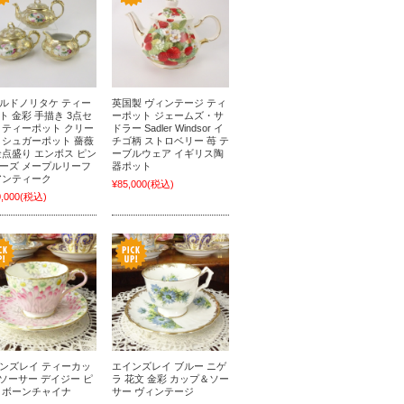
ルドノリタケ ティー
英国製 ヴィンテージ ティ
ト 金彩 手描き 3点セ
ーポット ジェームズ・サ
 ティーポット クリー
ドラー Sadler Windsor イ
 シュガーポット 薔薇
チゴ柄 ストロベリー 苺 テ
金点盛り エンボス ピン
ーブルウェア イギリス陶
ーズ メープルリーフ
器ポット
アンティーク
¥85,000
(税込)
,000
(税込)
ンズレイ ティーカッ
エインズレイ ブルー ニゲ
&ソーサー デイジー ピ
ラ 花文 金彩 カップ＆ソー
 ボーンチャイナ
サー ヴィンテージ