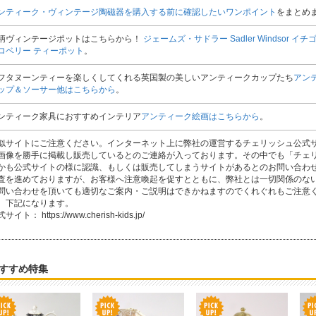
ンティーク・ヴィンテージ陶磁器を購入する前に確認したいワンポイント
をまとめ
柄ヴィンテージポットはこちらから！
ジェームズ・サドラー Sadler Windsor イ
ロベリー ティーポット
。
フタヌーンティーを楽しくしてくれる英国製の美しいアンティークカップたち
アン
ップ＆ソーサー他はこちらから
。
ンティーク家具におすすめインテリア
アンティーク絵画はこちらから
。
似サイトにご注意ください。インターネット上に弊社の運営するチェリッシュ公式
画像を勝手に掲載し販売しているとのご連絡が入っております。その中でも「チェ
かも公式サイトの様に認識、もしくは販売してしまうサイトがあるとのお問い合わ
査を進めておりますが、お客様へ注意喚起を促すとともに、弊社とは一切関係のな
問い合わせを頂いても適切なご案内・ご説明はできかねますのでくれぐれもご注意
、下記になります。
サイト： https://www.cherish-kids.jp/
すすめ特集