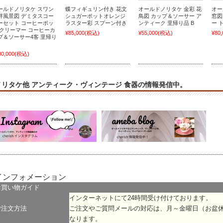
ールドノリタケ スワン
蝶フィギュリン付き 花文
オールドノリタケ 金彩 花
オー
畔風景図 デミタスコー
シュガーポットオレンジ
鳥図 カップ＆ソーサー ア
窓図
ーセット コーヒーポッ
ラスター彩 スプーン付き
ンティーク 里帰り品 B
ー 
 クリーマー コーヒーカ
¥85,000
(税込)
¥55,000
(税込)
¥80,
プ＆ソーサー4客 里帰り
80,000
(税込)
ノリタケ他 アンティーク・ヴィンテージ 食器の情報発信中。
インフォメーション
お買い物ガイド
インターネットにて24時間受け付けております。
ご注文方法
ご注文やご質問メールの対応は、月～金曜日（お盆
なります。