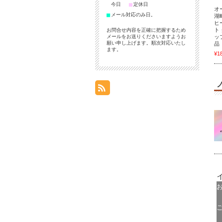
■
■
今日
定休日
オ
■
メール対応のみ日。
湖
ヒ
ト
お問合せ内容を正確に把握するため
ッ
メールをお送りくださいますようお
願い申し上げます。順次対応いたし
品
ます。
¥1