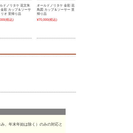
ルドノリタケ 花文朱
オールドノリタケ 金彩 花
 金彩 カップ＆ソーサ
鳥図 カップ＆ソーサー 里
トリオ 里帰り品
帰り品
000
(税込)
¥70,000
(税込)
休み、年末年始は除く）のみの対応と