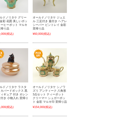
ルドノリタケ グリー
オールドノリタケ ジュエ
金彩 花図 美しいポッ
ル 三足付き 蓋付き ヘアレ
コーヒーポット マルキ
シーバー ピントレイ 金彩
里帰り品
里帰り品
,000
(税込)
¥60,000
(税込)
ルドノリタケ ラスタ
オールドノリタケ シノワ
 カバードボックス 黒
ズリ アンティーク 八角形
フィギュア 付き オレン
3点セット ティーポット
蓋付き 小物入れ 里帰り
クリーマー シュガーポッ
ト 金彩 マルキ印 里帰り品
,000
(税込)
¥154,000
(税込)