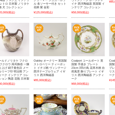
 陶器 デスク上 インテリ
クリーマー シュガーボウ
ヴィンテージ ボーンチャ
¥85,
 レトロ 日本製 ノリタケ
ル 各ソーサー付き セット
イナ 西洋陶磁器 英国製 イ
物 犬 コレクション
花柄 紫 金彩
ンテリア コレクション
20,000
(税込)
¥125,000
(税込)
¥58,000
(税込)
ールドノリタケ フクロ
Oakley オークリー 英国製
Coalport コールポート 英
Coa
 フクロウ 両耳飾壺 一陳
ストロベリー ティーポッ
国製 手描き プレート
国製
り上げ 硝子黄色目 メー
ト イチゴ柄 ヴィンテージ
23cm 3羽の鳥 花草木柄 自
プレ
ルリーフ印 明治期 アン
西洋テーブルウェア イギ
然風景 飾りプレート イギ
リス
ィーク インテリア コレ
リス 西洋陶磁器
リス 西洋陶磁器 アンティ
ーク
ション 陶器 花瓶 日本製
ーク
¥85,000
(税込)
¥145
30,000
(税込)
¥68,000
(税込)