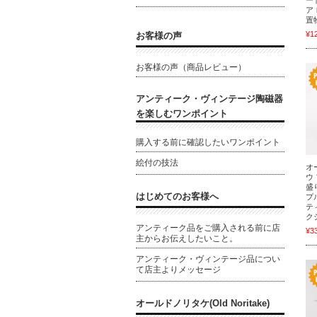
ー
ア
置
¥1
お客様の声
お客様の声（商品レビュー）
アンティーク・ヴィンテージ陶磁器
を楽しむワンポイント
購入する前に確認したいワンポイント
絵付の技法
オ
ウ
盛
はじめてのお客様へ
プ
テ
ク
アンティーク品をご購入される前に店
¥3
主からお伝えしたいこと。
アンティーク・ヴィンテージ品につい
て店主よりメッセージ
オールドノリタケ(Old Noritake)