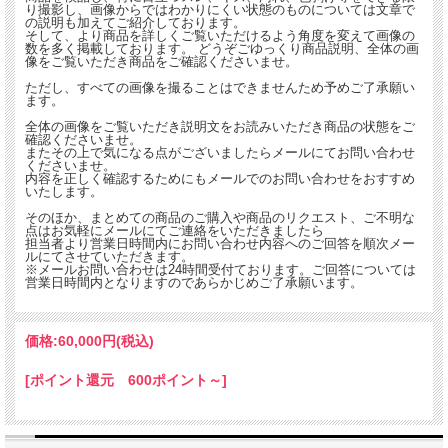
り撮影し、画像からではわかりにくい状態のものについては文章で
の説明も加えてご紹介しております。
そして、より商品を詳しくご覧いただけるよう角度を変えて画像の
数を多く掲載しております。 どうぞごゆっくり商品説明、全体の画
像をご覧いただき商品をご確認くださいませ。
ただし、すべての画像を撮ることはできませんため予めご了承願い
ます。
全体の画像をご覧いただき説明文をお読みいただき商品の状態をご
確認くださいませ。
またその上で気になる点がございましたらメールにてお問い合わせ
くださいませ。
内容を正しく確認するためにもメールでのお問い合わせをおすすめ
いたします。
そのほか、まとめての商品のご購入や商品のリクエスト、ご不明な
点はお気軽にメールにてご連絡をいただきましたら
担当者より営業日時間内にお問い合わせ内容へのご回答を順次メー
ルにてさせていただきます。
※メールお問い合わせは24時間受付ております。ご回答については
営業日時間内となりますのであらかじめご了承願います。
価格:
60,000円
(税込)
[ポイント還元 600ポイント～]