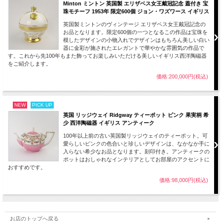
Minton ミントン 英国製 エリザベス女王戴冠記念 蓋付き 宝
珠モチーフ 1953年 限定600個 ジョン・ワズワース イギリス
英国製ミントンのヴィンテージ エリザベス女王戴冠記念の
お品となります。限定600個の一つとなるこの作品は宝珠を
模したデザインの小物入れでデザインはもちろん美しい白い
器に金彩が施されたエレガントで華やかな雰囲気の作品で
す。これから先100年もまた飾ってお楽しみいただける美しいイギリス西洋陶磁器
をご紹介します。
価格:200,000円(税込)
NEW
PICK UP
英国 リッジウェイ Ridgway ティーポット ピンク 果実柄 希
少 西洋陶磁器 イギリス アンティーク
100年以上前の古い英国製リッジウェイのティーポット。可
愛らしいピンクの色合いと珍しいデザインは、なかなか手に
入らない希少なお品となります。刻印付き。アンティークの
ポットはおしゃれなインテリアとしてお部屋のアクセントに
おすすめです。
価格:98,000円(税込)
お店のトップへ戻る