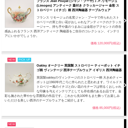
フランス Jean Pouyat (ジャン・プーヤ)Ｊ.Ｐ.リモージュ
(Limoges) アンティーク 蓋付き クラッカージャー 金彩 ス
トロベリー（イチゴ）柄 西洋陶磁器 テーブルウェア
フランス リモージュの名窯ジャン・プーヤで作られたスト
ロベリーの実と白い花がおしゃれなアンティークのクラッカ
ージャー。持ち手や蓋のつまみには金彩がアクセントの存在
感あふれるフランス 西洋アンティーク 陶磁器をご自分のコレクション、インテリ
アにいかがでしょうか。
価格:120,000円(税込)
NEW
PICK UP
Oakley オークリー 英国製 ストロベリー ティーポット イチ
ゴ柄 ヴィンテージ 西洋テーブルウェア イギリス 西洋陶磁器
英国製oakleyのヴィンテージのストロベリー柄 大きめティー
ポットは1960年代ごろに作られたと思われます。ワイルドス
トロベリー風のイチゴと白い花のモチーフは明るくおしゃれ
な印象を与えインテリアとしても存在感のあるお品です。金
彩も施された華やかな雰囲気の作品です。これから先100年もまた飾ってお楽しみ
いただける美しい西洋のテーブルウェアをご紹介します。
価格:85,000円(税込)
NEW