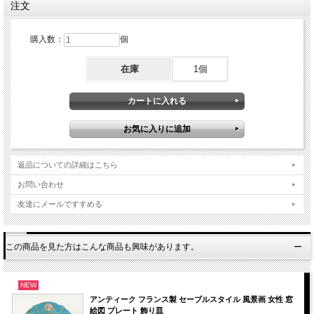
注文
購入数：
個
在庫
1個
返品についての詳細はこちら
お問い合わせ
友達にメールですすめる
この商品を見た方はこんな商品も興味があります。
刻印をみますとLimoges W Guerinのマークがついており1891-1932年頃の作品とわ
かります。
100年ほど前のものとしては全体的には良い状態です。
NEW
コレクション、お部屋のインテリアにいかがでしょうか。
画像をご覧いただき全体をご確認ください。
アンティーク フランス製 セーブルスタイル 風景画 女性 窓
絵図 プレート 飾り皿