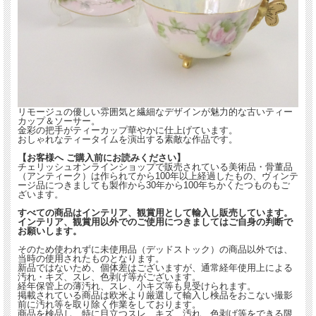
マットなピンクとクリーム色の下地手描きのローズピンクが丁寧に描かれたティー
カップ。
三つ足付きで取っ手のデザインのデザインが特徴のおしゃれな雰囲気のカップ＆ソ
ーサーです。刻印月。
【サイズ】※約となります。
ティーカップ
口径：約9cm
高さ：約5.1cm
ソーサー
リモージュの優しい雰囲気と繊細なデザインが魅力的な古いティー
直径：約13.7cm
カップ＆ソーサー。
金彩の把手がティーカップ華やかに仕上げています。
【状態】
おしゃれなティータイムを演出する素敵な作品です。
金彩のスレがありますが、ヒビ欠けもなく良い状態のお品となります。
【お客様へ ご購入前にお読みください】
チェリッシュオンラインショップで販売されている美術品・骨董品
経年使用上、保管上の小キズ、薄汚れ、スレ等は新品（デッドストック品）をのぞ
（アンティーク）は作られてから100年以上経過したもの、ヴィンテ
いてはアンティーク品の味わいとしてご了承願います。また、製作時のくっつき、
ージ品につきましても製作から30年から100年ちかくたつものもご
小さな穴、色の付着等がある場合がございますのでこちらも古いものをご理解いた
ざいます。
だきご了承のほどお願いします。
すべての商品はインテリア、観賞用として輸入し販売しています。
インテリア、観賞用以外でのご使用につきましてはご自身の判断で
■当方で扱うアンティーク商品、ヴィンテージ品はすべてインテリアとして輸入し
お願いします。
ております。
そのため使われずに未使用品（デッドストック）の商品以外では、
コレクションとして飾ってお楽しみください。
当時の使用されたものとなります。
新品ではないため、個体差はございますが、通常経年使用上による
汚れ・キズ、スレ、色剥げ等がございます。
【刻印（バックスタンプ）】
経年保管上の薄汚れ、スレ、小キズ等も見受けられます。
掲載されている商品は欧米より厳選して輸入し検品をおこない撮影
前に汚れ等を取り除く作業をしております。
商品を検品し、特に目立つスレ、キズ、汚れ、色剥げ等をできる限