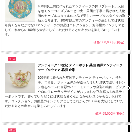
100年以上前に作られたアンティークの飾りプレート。人目
■当方で扱うアンティーク品、ヴィンテージ品はすべてインテリアとして輸入して
を惹くターコイズブルーと中央、周囲に丁寧に描かれた人物
おります。
画のセーブルスタイルの上品で美しいセーブルスタイルの逸
コレクションとして飾ってお楽しみください。
品となります。100年以上前のアンティーク品としては状態
も良くなかなかでないアンティークのお品はコレクション、お部屋のインテリアと
■当店で扱う作品は、100年以上前、30年から100年近く前にに作られたものとなり
してこれからの100年も大切にしていただける方との出会いを楽しみにしていま
ます。若干のスレ、小キズ、製作時にできた小さな穴、色の付着等は長い時間を乗
す。
り越えた大切に保管されてきたアンティーク、ヴィンテージ品の魅力となります。
ご理解ご了承のほどよろしくお願いします。
価格:330,000円(税込)
NEW
アンティーク 19世紀 ティーポット 英国 西洋アンティーク
テーブルウェア 花柄 金彩
100年前に作られた英国アンティーク ティーポット。持ち
手、つまみ、ポット全体がが凝った珍しい形状で淡いオレン
ジ色をベースに金彩のハートモチーフや金彩の装飾、ピンク
や白のフローラルデザインがおしゃれな存在感あふれるティ
ーポットです。飾っていただくには状態も良くなかなかない見つからないお品で
す。コレクション、お部屋のインテリアとしてこれからの100年も大切にしていた
だける方との出会いを楽しみにしています。
価格:85,000円(税込)
NEW