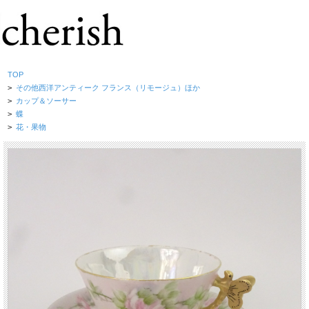
TOP
>
その他西洋アンティーク フランス（リモージュ）ほか
>
カップ＆ソーサー
>
蝶
>
花・果物