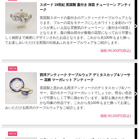
スポード 19世紀 英国製 蓋付き 深皿 チューリーン アンティ
ーク
英国製スポードの蓋付きのアンティークテーブルウェアとな
ります。ブルーの花をモチーフにしたホワイトと金彩のバラ
ンスが美しい上品な雰囲気のチューリーン（蓋付きの深皿）
となります。蓋の摘み部分が薔薇の花型になっており可愛ら
しく細部まで緻密にデザインされたお品となります。これから先100年もまた飾っ
てお楽しみいただける英国の伝統あふれるテーブルウェアをご紹介します。
価格:88,000円(税込)
NEW
西洋アンティーク テーブルウェア デミタスカップ＆ソーサ
ー 花柄 マーガレット アンティーク
英国製と思われる西洋アンティークのデミタスカップ&ソー
サー。花のモチーフはマーガレットでしょうか。明るい色合
いで可愛らしく丁寧に描かれています。金彩も施された華や
かな印象の作品です。これから先100年もまた飾ってお楽し
みいただける西洋のテーブルウェアをご紹介します。
価格:80,000円(税込)
NEW