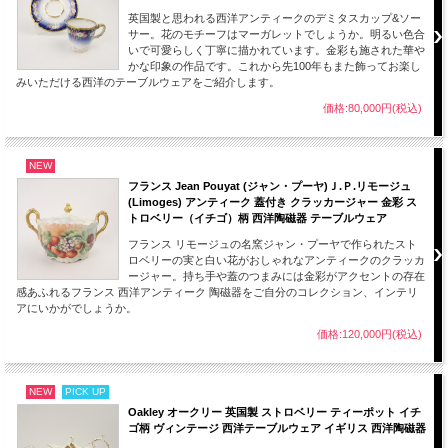
英国製と思われる西洋アンティークのデミタスカップ&ソー
サー。花のモチーフはマーガレットでしょうか。明るい色合
いで可愛らしく丁寧に描かれています。金彩も施された華や
かな印象の作品です。これから先100年もまた飾ってお楽し
みいただける西洋のテーブルウェアをご紹介します。
価格:80,000円(税込)
NEW
フランス Jean Pouyat (ジャン・プーヤ)Ｊ.Ｐ.リモージュ
(Limoges) アンティーク 蓋付き クラッカージャー 金彩 ス
トロベリー（イチゴ）柄 西洋陶磁器 テーブルウェア
フランス リモージュの名窯ジャン・プーヤで作られたスト
ロベリーの実と白い花がおしゃれなアンティークのクラッカ
ージャー。持ち手や蓋のつまみには金彩がアクセントの存在
感あふれるフランス 西洋アンティーク 陶磁器をご自分のコレクション、インテリ
アにいかがでしょうか。
価格:120,000円(税込)
NEW
PICK UP
Oakley オークリー 英国製 ストロベリー ティーポット イチ
ゴ柄 ヴィンテージ 西洋テーブルウェア イギリス 西洋陶磁器