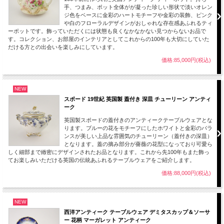
手、つまみ、ポット全体がが凝った珍しい形状で淡いオレン
ジ色をベースに金彩のハートモチーフや金彩の装飾、ピンク
や白のフローラルデザインがおしゃれな存在感あふれるティ
ーポットです。飾っていただくには状態も良くなかなかない見つからないお品で
す。コレクション、お部屋のインテリアとしてこれからの100年も大切にしていた
だける方との出会いを楽しみにしています。
価格:85,000円(税込)
NEW
スポード 19世紀 英国製 蓋付き 深皿 チューリーン アンティ
ーク
英国製スポードの蓋付きのアンティークテーブルウェアとな
ります。ブルーの花をモチーフにしたホワイトと金彩のバラ
ンスが美しい上品な雰囲気のチューリーン（蓋付きの深皿）
となります。蓋の摘み部分が薔薇の花型になっており可愛ら
しく細部まで緻密にデザインされたお品となります。これから先100年もまた飾っ
てお楽しみいただける英国の伝統あふれるテーブルウェアをご紹介します。
価格:88,000円(税込)
NEW
西洋アンティーク テーブルウェア デミタスカップ＆ソーサ
ー 花柄 マーガレット アンティーク