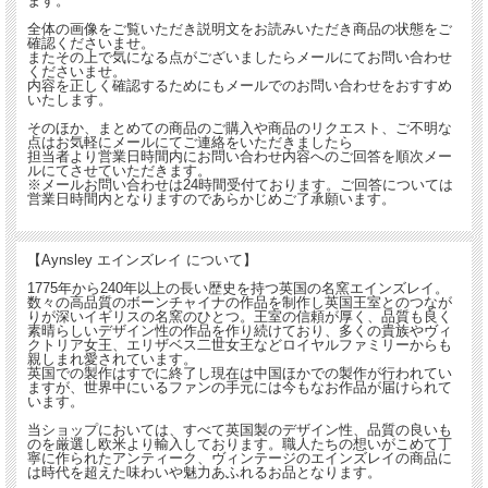
ます。
■当方で扱うアンティーク商品、ヴィンテージ品はすべてインテリアとして輸入し
全体の画像をご覧いただき説明文をお読みいただき商品の状態をご
ております。
確認くださいませ。
コレクションとして飾ってお楽しみください。
またその上で気になる点がございましたらメールにてお問い合わせ
くださいませ。
内容を正しく確認するためにもメールでのお問い合わせをおすすめ
いたします。
【刻印（バックスタンプ）】
そのほか、まとめての商品のご購入や商品のリクエスト、ご不明な
点はお気軽にメールにてご連絡をいただきましたら
担当者より営業日時間内にお問い合わせ内容へのご回答を順次メー
ルにてさせていただきます。
※メールお問い合わせは24時間受付ております。ご回答については
営業日時間内となりますのであらかじめご了承願います。
【Aynsley エインズレイ について】
1775年から240年以上の長い歴史を持つ英国の名窯エインズレイ。
数々の高品質のボーンチャイナの作品を制作し英国王室とのつなが
りが深いイギリスの名窯のひとつ。王室の信頼が厚く、品質も良く
素晴らしいデザイン性の作品を作り続けており、多くの貴族やヴィ
クトリア女王、エリザベス二世女王などロイヤルファミリーからも
親しまれ愛されています。
英国での製作はすでに終了し現在は中国ほかでの製作が行われてい
ますが、世界中にいるファンの手元には今もなお作品が届けられて
います。
当ショップにおいては、すべて英国製のデザイン性、品質の良いも
のを厳選し欧米より輸入しております。職人たちの想いがこめて丁
寧に作られたアンティーク、ヴィンテージのエインズレイの商品に
は時代を超えた味わいや魅力あふれるお品となります。