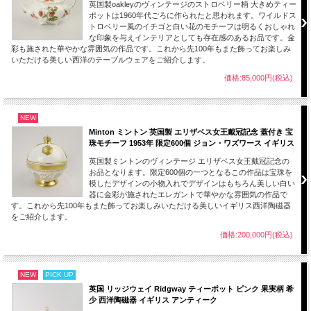
英国製oakleyのヴィンテージのストロベリー柄 大きめティー
ポットは1960年代ごろに作られたと思われます。ワイルドス
トロベリー風のイチゴと白い花のモチーフは明るくおしゃれ
な印象を与えインテリアとしても存在感のあるお品です。金
彩も施された華やかな雰囲気の作品です。これから先100年もまた飾ってお楽しみ
いただける美しい西洋のテーブルウェアをご紹介します。
価格:85,000円(税込)
NEW
Minton ミントン 英国製 エリザベス女王戴冠記念 蓋付き 宝
珠モチーフ 1953年 限定600個 ジョン・ワズワース イギリス
英国製ミントンのヴィンテージ エリザベス女王戴冠記念の
お品となります。限定600個の一つとなるこの作品は宝珠を
模したデザインの小物入れでデザインはもちろん美しい白い
器に金彩が施されたエレガントで華やかな雰囲気の作品で
す。これから先100年もまた飾ってお楽しみいただける美しいイギリス西洋陶磁器
をご紹介します。
価格:200,000円(税込)
NEW
PICK UP
英国 リッジウェイ Ridgway ティーポット ピンク 果実柄 希
少 西洋陶磁器 イギリス アンティーク