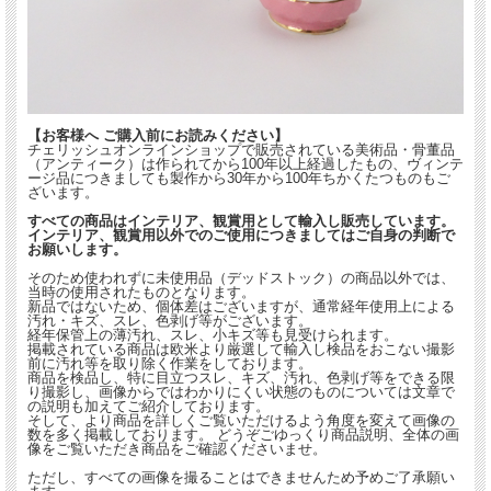
【サイズ】※約となります。
カップ
口径：約8.5cm
高さ：約6.8cm
ソーサー
直径：約14cm
【お客様へ ご購入前にお読みください】
高さ：約2.1cm
チェリッシュオンラインショップで販売されている美術品・骨董品
（アンティーク）は作られてから100年以上経過したもの、ヴィンテ
【状態】
ージ品につきましても製作から30年から100年ちかくたつものもご
ざいます。
ヒビ、欠けなどもなく100年近くたつヴィンテージ品としては美品です。カップに
わずかな金彩のスレ、色の付着、トレイにわずかなキズがありますが飾っていただ
すべての商品はインテリア、観賞用として輸入し販売しています。
くには問題はなくヴィンテージ品としては良いお品となります。
インテリア、観賞用以外でのご使用につきましてはご自身の判断で
経年使用上、保管上の小キズ、薄汚れ、スレ等は新品（デッドストック品）をのぞ
お願いします。
いてはヴィンテージの味わいとしてご了承願います。また、製作時のくっつき、小
そのため使われずに未使用品（デッドストック）の商品以外では、
さな穴、色の付着等がある場合がございますのでこちらも古いものをご理解いただ
当時の使用されたものとなります。
きご了承のほどお願いします。
新品ではないため、個体差はございますが、通常経年使用上による
汚れ・キズ、スレ、色剥げ等がございます。
経年保管上の薄汚れ、スレ、小キズ等も見受けられます。
エインズレイの初期のものは手描きされていますがその後、転写紙と手描きを用い
掲載されている商品は欧米より厳選して輸入し検品をおこない撮影
た数多くの作品がございます。
前に汚れ等を取り除く作業をしております。
この作品は後者のものとなります。
商品を検品し、特に目立つスレ、キズ、汚れ、色剥げ等をできる限
り撮影し、画像からではわかりにくい状態のものについては文章で
日常生活を心豊かにしていくれる上質で素晴らしいデザインの作品をこの機会にコ
の説明も加えてご紹介しております。
そして、より商品を詳しくご覧いただけるよう角度を変えて画像の
レクションにいかがでしょうか。
数を多く掲載しております。 どうぞごゆっくり商品説明、全体の画
像をご覧いただき商品をご確認くださいませ。
■当店では、多数あるエインズレイの商品の中から特にデザイン性や質の高いもの
を厳選し取り揃えております。
ただし、すべての画像を撮ることはできませんため予めご了承願い