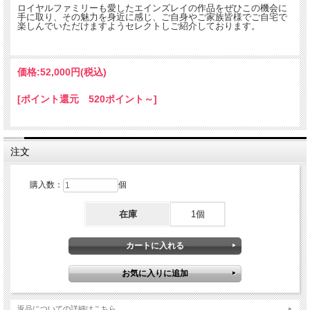
ロイヤルファミリーも愛したエインズレイの作品をぜひこの機会に
手に取り、その魅力を身近に感じ、ご自身やご家族皆様でご自宅で
楽しんでいただけますようセレクトしご紹介しております。
価格:
52,000円
(税込)
エインズレイの作品の裏につけられた刻印（バックスタンプ）から製造された時代
がみてとれます。
[ポイント還元 520ポイント～]
この作品は1959年-1971年頃のものとなります。
【Aynsley エインズレイを選んだ理由】
240年以上の長い歴史をもつエンズレイの中でもデザイン的にも品質的にも充実し
注文
た時代のアンティーク、ヴィンテージ品を扱っています。エインズレイは英国王
室、ロイヤルファミリー、貴族などともつながりをもち素晴らしい作品を数多く作
り続けています。それらは大変魅力的で種類も数多く現存していますがその中でも
購入数：
個
品質、デザイン性の良いものを選んでいます。
当時現地で作られた英国製にこだわり一つ一つ厳選しご紹介しています。
ごゆっくりご覧くださいませ。
在庫
1個
100年近く前のものとしては全体的には良い状態です。
コレクション、お部屋のインテリアにいかがでしょうか。
画像をご覧いただきご確認ください。
■当方で扱うアンティーク品、ヴィンテージ品はすべてインテリアとして輸入して
おります。
コレクションとして飾ってお楽しみください。
返品についての詳細はこちら