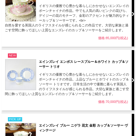
イギリスの優雅で心豊かな暮らしにかかせないエンズレイの
【状態】
ボーンチャイナの作品。中でも人気の高いピンクの花びら、
ヒビや欠け、スレもほどんどなく使用感がほとんどみられない全体的に良い状態の
デイジーの花のモチーフ、金彩のアクセントが魅力的なティ
作品です。製造時の色の付着、転写ムラ、経年保管上のわずかなスレやキズ等ござ
ーカップ＆ソーサーです。<br>
いますがこれからも飾って十分に楽しんでいただける素晴らしいカップ＆ソーサー
自然を愛する英国人のライフスタイルが感じられるこの作品です。大切な家族と過
です。画像をご覧いただき全体をご確認ください。
ごす空間に飾ってほしい上質なエンズレイのカップ＆ソーサーをご紹介します。
経年使用上、保管上の小キズ、薄汚れ、スレ等は新品（デッドストック品）をのぞ
いてはヴィンテージの味わいとしてご了承願います。また、製作時のくっつき、小
価格:85,000円(税込)
さな穴、色の付着等がある場合がございますのでこちらも古いものをご理解いただ
きご了承のほどお願いします。
エインズレイの初期のものは手描きされていますがその後、転写紙と手描きを用い
NEW
た数多くの作品がございます。
エインズレイ エンボス レースブルー＆ホワイト カップ＆ソ
この作品は後者のものとなります。
ーサー トリオ
イギリスの優雅で心豊かな暮らしにかかせないエンズレイの
日常生活を心豊かにしていくれる上質で素晴らしいデザインの作品をこの機会にコ
ボーンチャイナの作品。上品なブルーとホワイトのカップ＆
レクションにいかがでしょうか。
ソーサー トリオです。日常生活の中で優雅に暮らす英国人
のライフスタイルが感じられる作品。大切な家族と過ごす空
■当店では、多数あるエインズレイの商品の中から特にデザイン性や質の高いもの
間に飾ってほしい上質なエンズレイのカップ＆ソーサーをご紹介します。
を厳選し取り揃えております。
価格:70,000円(税込)
■当方で扱うアンティーク商品、ヴィンテージ品はすべてインテリアとして輸入し
ております。
コレクションとして飾ってお楽しみください。
PICK UP
エインズレイ ブルー ニゲラ 花文 金彩 カップ＆ソーサー ヴ
【刻印（バックスタンプ）】
ィンテージ