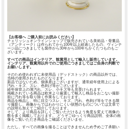
【お客様へ ご購入前にお読みください】
チェリッシュオンラインショップで販売されている美術品・骨董品
（アンティーク）は作られてから100年以上経過したもの、ヴィンテ
ージ品につきましても製作から30年から100年ちかくたつものもご
ざいます。
すべての商品はインテリア、観賞用として輸入し販売しています。
インテリア、観賞用以外でのご使用につきましてはご自身の判断で
お願いします。
そのため使われずに未使用品（デッドストック）の商品以外では、
当時の使用されたものとなります。
新品ではないため、個体差はございますが、通常経年使用上による
汚れ・キズ、スレ、色剥げ等がございます。
経年保管上の薄汚れ、スレ、小キズ等も見受けられます。
掲載されている商品は欧米より厳選して輸入し検品をおこない撮影
前に汚れ等を取り除く作業をしております。
商品を検品し、特に目立つスレ、キズ、汚れ、色剥げ等をできる限
り撮影し、画像からではわかりにくい状態のものについては文章で
の説明も加えてご紹介しております。
そして、より商品を詳しくご覧いただけるよう角度を変えて画像の
数を多く掲載しております。 どうぞごゆっくり商品説明、全体の画
像をご覧いただき商品をご確認くださいませ。
ただし、すべての画像を撮ることはできませんため予めご了承願い