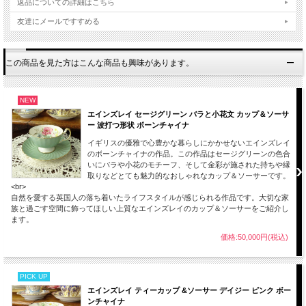
返品についての詳細はこちら
友達にメールですすめる
この商品を見た方はこんな商品も興味があります。
NEW
エインズレイ セージグリーン バラと小花文 カップ＆ソーサ
ー 波打つ形状 ボーンチャイナ
イギリスの優雅で心豊かな暮らしにかかせないエインズレイ
のボーンチャイナの作品。この作品はセージグリーンの色合
いにバラや小花のモチーフ、そして金彩が施された持ちや縁
白と臙脂色の上に金彩でツタ文様、とても人気のあるリボン、ガーランドのデザイ
取りなどとても魅力的なおしゃれなカップ＆ソーサーです。
ンが全体的に施され、ハンドルは英国で流行したブロークン・ループハンドルを用
<br>
いた大変豪華で気品あるカップ＆ソーサー。 コレクションやインテリアにいかが
自然を愛する英国人の落ち着いたライフスタイルが感じられる作品です。大切な家
でしょうか。
族と過ごす空間に飾ってほしい上質なエインズレイのカップ＆ソーサーをご紹介し
ます。
【サイズ】※約となります。
価格:50,000円(税込)
カップ
口径：約10.3cm
高さ：約5.8cm
PICK UP
ソーサー
直径：約15.1cm
エインズレイ ティーカップ &ソーサー デイジー ピンク ボー
高さ：約2.2cm
ンチャイナ