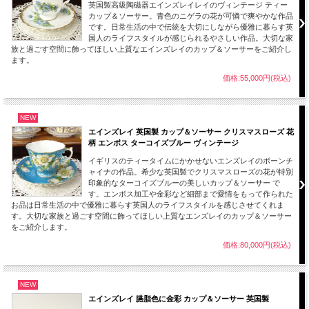
英国製高級陶磁器エインズレイレイのヴィンテージ ティー
カップ＆ソーサー。青色のニゲラの花が可憐で爽やかな作品
です。日常生活の中で伝統を大切にしながら優雅に暮らす英
国人のライフスタイルが感じられるやさしい作品。大切な家
族と過ごす空間に飾ってほしい上質なエインズレイのカップ＆ソーサーをご紹介し
ます。
価格:55,000円(税込)
NEW
エインズレイ 英国製 カップ＆ソーサー クリスマスローズ 花
柄 エンボス ターコイズブルー ヴィンテージ
イギリスのティータイムにかかせないエンズレイのボーンチ
ャイナの作品。希少な英国製でクリスマスローズの花が特別
印象的なターコイズブルーの美しいカップ＆ソーサー で
す。エンボス加工や金彩など細部まで愛情をもって作られた
お品は日常生活の中で優雅に暮らす英国人のライフスタイルを感じさせてくれま
す。大切な家族と過ごす空間に飾ってほしい上質なエンズレイのカップ＆ソーサー
をご紹介します。
価格:80,000円(税込)
NEW
エインズレイ 臙脂色に金彩 カップ＆ソーサー 英国製
エインズレイの作品の裏につけられた刻印（バックスタンプ）から製造された時代