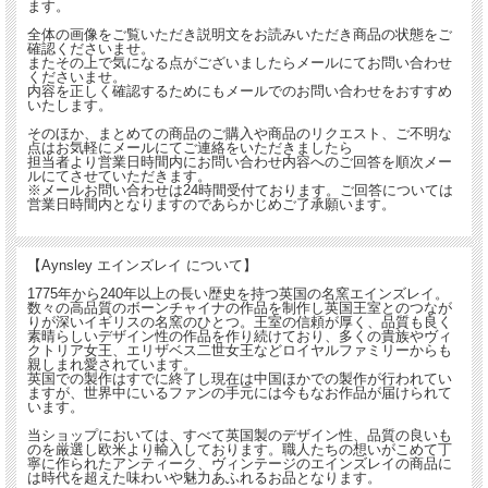
ます。
全体の画像をご覧いただき説明文をお読みいただき商品の状態をご
確認くださいませ。
またその上で気になる点がございましたらメールにてお問い合わせ
くださいませ。
内容を正しく確認するためにもメールでのお問い合わせをおすすめ
いたします。
そのほか、まとめての商品のご購入や商品のリクエスト、ご不明な
点はお気軽にメールにてご連絡をいただきましたら
担当者より営業日時間内にお問い合わせ内容へのご回答を順次メー
ルにてさせていただきます。
※メールお問い合わせは24時間受付ております。ご回答については
営業日時間内となりますのであらかじめご了承願います。
【Aynsley エインズレイ について】
1775年から240年以上の長い歴史を持つ英国の名窯エインズレイ。
数々の高品質のボーンチャイナの作品を制作し英国王室とのつなが
りが深いイギリスの名窯のひとつ。王室の信頼が厚く、品質も良く
素晴らしいデザイン性の作品を作り続けており、多くの貴族やヴィ
クトリア女王、エリザベス二世女王などロイヤルファミリーからも
親しまれ愛されています。
英国での製作はすでに終了し現在は中国ほかでの製作が行われてい
ますが、世界中にいるファンの手元には今もなお作品が届けられて
います。
当ショップにおいては、すべて英国製のデザイン性、品質の良いも
のを厳選し欧米より輸入しております。職人たちの想いがこめて丁
寧に作られたアンティーク、ヴィンテージのエインズレイの商品に
は時代を超えた味わいや魅力あふれるお品となります。