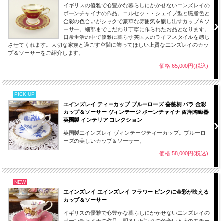
がみてとれます。
イギリスの優雅で心豊かな暮らしにかかせないエンズレイの
この作品は１９２６年から１９３４年頃のものとなります。
ボーンチャイナの作品。コルセット・シェイプ型と臙脂色と
金彩の色合いがシックで豪華な雰囲気を醸し出すカップ＆ソ
ーサー。細部までこだわり丁寧に作られたお品となります。
【Aynsley エインズレイを選んだ理由】
日常生活の中で優雅に暮らす英国人のライフスタイルを感じ
240年以上の長い歴史をもつエンズレイの中でもデザイン的にも品質的にも充実し
させてくれます。大切な家族と過ごす空間に飾ってほしい上質なエンズレイのカッ
た時代のアンティーク、ヴィンテージ品を扱っています。エインズレイは英国王
プ＆ソーサーをご紹介します。
室、ロイヤルファミリー、貴族などともつながりをもち素晴らしい作品を数多く作
り続けています。それらは大変魅力的で種類も数多く現存していますがその中でも
価格:65,000円(税込)
品質、デザイン性の良いものを選んでいます。
当時現地で作られた英国製にこだわり一つ一つ厳選しご紹介しています。
ごゆっくりご覧くださいませ。
PICK UP
100年近く前のものとしては全体的には良い状態です。
エインズレイ ティーカップ ブルーローズ 薔薇柄 バラ 金彩
コレクション、お部屋のインテリアにいかがでしょうか。
カップ＆ソーサー ヴィンテージ ボーンチャイナ 西洋陶磁器
画像をご覧いただきご確認ください。
英国製 インテリア コレクション
英国製エインズレイ ヴィンテージティーカップ。ブルーロ
ーズの美しいカップ＆ソーサー。
■当方で扱うアンティーク品、ヴィンテージ品はすべてインテリアとして輸入して
おります。
価格:58,000円(税込)
コレクションとして飾ってお楽しみください。
■当店で扱うエインズレイの作品は、100年以上前、30年から100年近く前にに作ら
NEW
れたものとなります。若干のスレ、小キズ、製作時にできた小さな穴、色の付着等
は長い時間を乗り越えた大切に保管されてきたアンティーク、ヴィンテージ品の魅
エインズレイ エインズレイ フラワー ピンクに金彩が映える
力となります。
カップ＆ソーサー
ご理解ご了承のほどよろしくお願いします。
イギリスの優雅で心豊かな暮らしにかかせないエンズレイの
ボーンチャイナの作品。明るいピンクの色合いと花のモチー