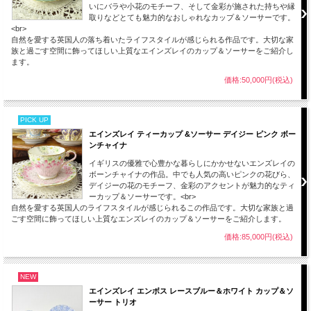
いにバラや小花のモチーフ、そして金彩が施された持ちや縁
取りなどとても魅力的なおしゃれなカップ＆ソーサーです。
<br>
自然を愛する英国人の落ち着いたライフスタイルが感じられる作品です。大切な家
族と過ごす空間に飾ってほしい上質なエインズレイのカップ＆ソーサーをご紹介し
ます。
価格:50,000円(税込)
PICK UP
エインズレイ ティーカップ &ソーサー デイジー ピンク ボー
ンチャイナ
イギリスの優雅で心豊かな暮らしにかかせないエンズレイの
ボーンチャイナの作品。中でも人気の高いピンクの花びら、
デイジーの花のモチーフ、金彩のアクセントが魅力的なティ
ーカップ＆ソーサーです。<br>
自然を愛する英国人のライフスタイルが感じられるこの作品です。大切な家族と過
ごす空間に飾ってほしい上質なエンズレイのカップ＆ソーサーをご紹介します。
価格:85,000円(税込)
NEW
エインズレイ エンボス レースブルー＆ホワイト カップ＆ソ
ーサー トリオ