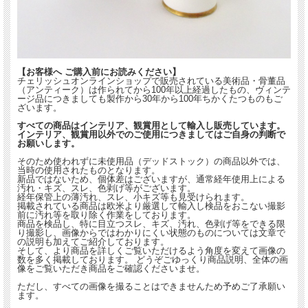
【お客様へ ご購入前にお読みください】
チェリッシュオンラインショップで販売されている美術品・骨董品
（アンティーク）は作られてから100年以上経過したもの、ヴィンテ
ージ品につきましても製作から30年から100年ちかくたつものもご
ざいます。
すべての商品はインテリア、観賞用として輸入し販売しています。
インテリア、観賞用以外でのご使用につきましてはご自身の判断で
お願いします。
そのため使われずに未使用品（デッドストック）の商品以外では、
当時の使用されたものとなります。
新品ではないため、個体差はございますが、通常経年使用上による
汚れ・キズ、スレ、色剥げ等がございます。
経年保管上の薄汚れ、スレ、小キズ等も見受けられます。
掲載されている商品は欧米より厳選して輸入し検品をおこない撮影
前に汚れ等を取り除く作業をしております。
商品を検品し、特に目立つスレ、キズ、汚れ、色剥げ等をできる限
り撮影し、画像からではわかりにくい状態のものについては文章で
の説明も加えてご紹介しております。
そして、より商品を詳しくご覧いただけるよう角度を変えて画像の
数を多く掲載しております。 どうぞごゆっくり商品説明、全体の画
像をご覧いただき商品をご確認くださいませ。
ただし、すべての画像を撮ることはできませんため予めご了承願い
ます。