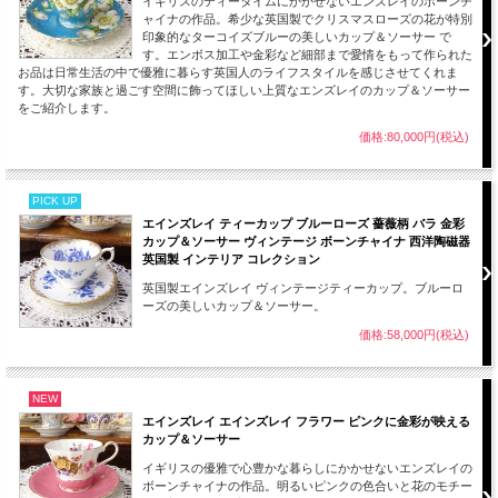
イギリスのティータイムにかかせないエンズレイのボーンチ
ャイナの作品。希少な英国製でクリスマスローズの花が特別
印象的なターコイズブルーの美しいカップ＆ソーサー で
す。エンボス加工や金彩など細部まで愛情をもって作られた
お品は日常生活の中で優雅に暮らす英国人のライフスタイルを感じさせてくれま
す。大切な家族と過ごす空間に飾ってほしい上質なエンズレイのカップ＆ソーサー
をご紹介します。
価格:80,000円(税込)
PICK UP
エインズレイ ティーカップ ブルーローズ 薔薇柄 バラ 金彩
カップ＆ソーサー ヴィンテージ ボーンチャイナ 西洋陶磁器
英国製 インテリア コレクション
英国製エインズレイ ヴィンテージティーカップ。ブルーロ
ーズの美しいカップ＆ソーサー。
価格:58,000円(税込)
NEW
エインズレイ エインズレイ フラワー ピンクに金彩が映える
カップ＆ソーサー
イギリスの優雅で心豊かな暮らしにかかせないエンズレイの
ボーンチャイナの作品。明るいピンクの色合いと花のモチー