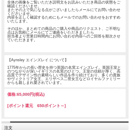
全体の画像をご覧いただき説明文をお読みいただき商品の状態をご
確認くださいませ。
またその上で気になる点がございましたらメールにてお問い合わせ
くださいませ。
内容を正しく確認するためにもメールでのお問い合わせをおすすめ
いたします。
そのほか、まとめての商品のご購入や商品のリクエスト、ご不明な
点はお気軽にメールにてご連絡をいただきましたら
担当者より営業日時間内にお問い合わせ内容へのご回答を順次させ
ていただきます。
【Aynsley エインズレイ について】
1775年からの長い歴史を持つ英国の名窯エインズレイ。英国王室と
のつながりが深いイギリスの名窯のひとつ。王室の信頼が厚く、高
品質でデザイン性の素晴らしい作品を作り続けており、多くの貴族
やヴィクトリア女王、エリザベス二世女王などロイヤルファミリー
からも親しまれ愛されています。
価格:
65,000円
(税込)
[ポイント還元 650ポイント～]
注文