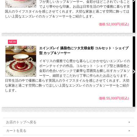
フが美しいカップ＆ソーサー。金彩がほどこされていること
でより華やかな印象。お品は日常生活の中で優雅に暮らす英
国人のライフスタイルを感じさせてくれます。大切な家族と過ごす空間に飾ってほ
しい上質なエンズレイのカップ＆ソーサーをご紹介します。
価格:52,000円(税込)
下地の臙脂色に曲線とハート型模様の金彩が映えるエインズレイの作品。口元が広
く下にいくほど狭くなるコルセット・シェイプ型。
NEW
シックで豪華な雰囲気を醸し出すカップ＆ソーサーです。 コレクションやインテ
エインズレイ 臙脂色にツタ文様金彩 コルセット・シェイプ
リアにいかがでしょうか。
型 カップ＆ソーサー
イギリスの優雅で心豊かな暮らしにかかせないエンズレイの
【サイズ】※約となります。
ボーンチャイナの作品。コルセット・シェイプ型と臙脂色と
カップ
金彩の色合いがシックで豪華な雰囲気を醸し出すカップ＆ソ
口径：約8.2cm
ーサー。細部までこだわり丁寧に作られたお品となります。
高さ：約6.7cm
日常生活の中で優雅に暮らす英国人のライフスタイルを感じさせてくれます。大切
ソーサー
な家族と過ごす空間に飾ってほしい上質なエンズレイのカップ＆ソーサーをご紹介
直径：約14.2cm
します。
高さ：約2.1cm
価格:55,000円(税込)
【状態】
ヒビ、欠けなどもなく100年近くたつヴィンテージ品としては美品です。
経年使用上、保管上の小キズ、薄汚れ、スレ等は新品（デッドストック品）をのぞ
いてはヴィンテージの味わいとしてご了承願います。また、製作時のくっつき、小
お店のトップへ戻る
さな穴、色の付着等がある場合がございますのでこちらも古いものをご理解いただ
きご了承のほどお願いします。
カートを見る