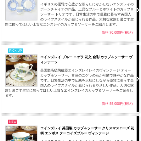
イギリスの優雅で心豊かな暮らしにかかせないエンズレイの
ボーンチャイナの作品。上品なブルーとホワイトのカップ＆
ソーサー トリオです。日常生活の中で優雅に暮らす英国人
のライフスタイルが感じられる作品。大切な家族と過ごす空
間に飾ってほしい上質なエンズレイのカップ＆ソーサーをご紹介します。
価格:70,000円(税込)
PICK UP
エインズレイ ブルー ニゲラ 花文 金彩 カップ＆ソーサー ヴ
ィンテージ
英国製高級陶磁器エインズレイレイのヴィンテージ ティー
カップ＆ソーサー。青色のニゲラの花が可憐で爽やかな作品
です。日常生活の中で伝統を大切にしながら優雅に暮らす英
国人のライフスタイルが感じられるやさしい作品。大切な家
族と過ごす空間に飾ってほしい上質なエインズレイのカップ＆ソーサーをご紹介し
ます。
価格:55,000円(税込)
NEW
エインズレイ 英国製 カップ＆ソーサー クリスマスローズ 花
柄 エンボス ターコイズブルー ヴィンテージ