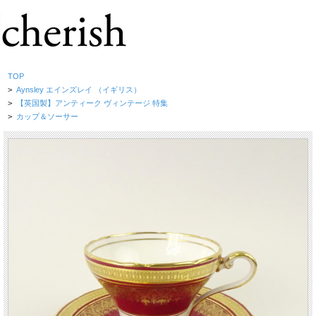
TOP
>
Aynsley エインズレイ （イギリス）
>
【英国製】アンティーク ヴィンテージ 特集
>
カップ＆ソーサー