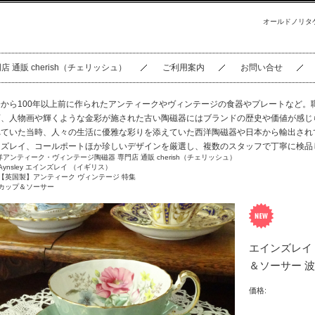
オールドノリタ
通販 cherish（チェリッシュ）
ご利用案内
お問い合せ
今から100年以上前に作られたアンティークやヴィンテージの食器やプレートなど。
画、人物画や輝くような金彩が施された古い陶磁器にはブランドの歴史や価値が感じ
れていた当時、人々の生活に優雅な彩りを添えていた西洋陶磁器や日本から輸出され
ンズレイ、コールポートほか珍しいデザインを厳選し、複数のスタッフで丁寧に検品
洋アンティーク・ヴィンテージ陶磁器 専門店 通販 cherish（チェリッシュ）
Aynsley エインズレイ （イギリス）
【英国製】アンティーク ヴィンテージ 特集
カップ＆ソーサー
エインズレイ
＆ソーサー 
価格: