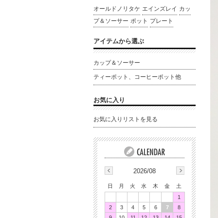
オールドノリタケ
エインズレイ
カッ
プ＆ソーサー
ポット
プレート
アイテムから選ぶ
カップ＆ソーサー
ティーポット、コーヒーポット他
お気に入り
お気に入りリストを見る
2026/08
日
月
火
水
木
金
土
1
2
3
4
5
6
7
8
9
10
11
12
13
14
15