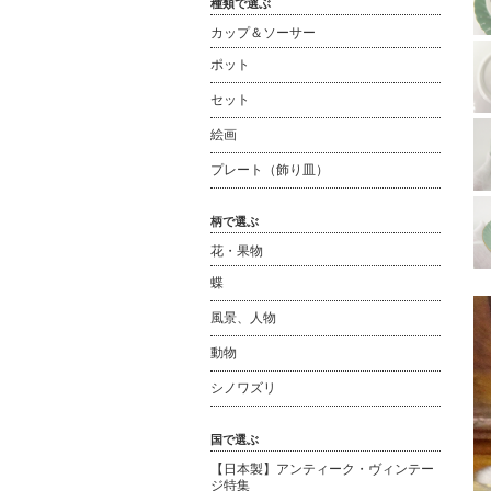
種類で選ぶ
カップ＆ソーサー
ポット
セット
絵画
プレート（飾り皿）
柄で選ぶ
花・果物
蝶
風景、人物
動物
シノワズリ
国で選ぶ
【日本製】アンティーク・ヴィンテー
ジ特集