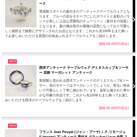
ソーサー
ーク
直径：約14.1cm
英国製スポードの蓋付きのアンティークテーブルウェアとな
高さ：約2.8cm
ります。ブルーの花をモチーフにしたホワイトと金彩のバラ
ンスが美しい上品な雰囲気のチューリーン（蓋付きの深皿）
【状態】
となります。蓋の摘み部分が薔薇の花型になっており可愛ら
ソーサーの高台にわずかな欠けがありますがヒビや大きな欠けなどもなくヴィンテ
しく細部まで緻密にデザインされたお品となります。これから先100年もまた飾っ
ージ品としては美品です。
てお楽しみいただける英国の伝統あふれるテーブルウェアをご紹介します。
経年使用上、保管上の小キズ、薄汚れ、スレ等は新品（デッドストック品）をのぞ
いてはビンテージの味わいとしてご了承願います。また、製作時のくっつき、小さ
価格:88,000円(税込)
な穴、色の付着等がある場合がございますのでこちらも古いものをご理解いただき
ご了承のほどお願いします。
エインズレイの初期のものは手描きされていますがその後、転写紙と手描きを用い
NEW
た数多くの作品がございます。
西洋アンティーク テーブルウェア デミタスカップ＆ソーサ
この作品は後者のものとなります。
ー 花柄 マーガレット アンティーク
日常生活を心豊かにしていくれる上質で素晴らしいデザインの作品をこの機会にコ
英国製と思われる西洋アンティークのデミタスカップ&ソー
レクションにいかがでしょうか。
サー。花のモチーフはマーガレットでしょうか。明るい色合
いで可愛らしく丁寧に描かれています。金彩も施された華や
■当店では、多数あるエインズレイの商品の中から特にデザイン性や質の高いもの
かな印象の作品です。これから先100年もまた飾ってお楽し
を厳選し取り揃えております。
みいただける西洋のテーブルウェアをご紹介します。
価格:80,000円(税込)
■当方で扱うアンティーク商品、ヴィンテージ品はすべてインテリアとして輸入し
ております。
コレクションとして飾ってお楽しみください。
NEW
フランス Jean Pouyat (ジャン・プーヤ)Ｊ.Ｐ.リモージュ
【刻印（バックスタンプ）】
(Limoges) アンティーク 蓋付き クラッカージャー 金彩 ス