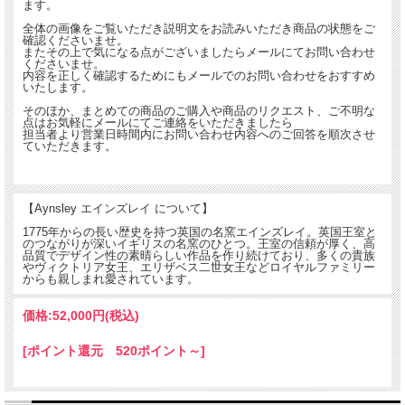
ます。
全体の画像をご覧いただき説明文をお読みいただき商品の状態をご
確認くださいませ。
またその上で気になる点がございましたらメールにてお問い合わせ
くださいませ。
内容を正しく確認するためにもメールでのお問い合わせをおすすめ
いたします。
そのほか、まとめての商品のご購入や商品のリクエスト、ご不明な
点はお気軽にメールにてご連絡をいただきましたら
担当者より営業日時間内にお問い合わせ内容へのご回答を順次させ
ていただきます。
【Aynsley エインズレイ について】
1775年からの長い歴史を持つ英国の名窯エインズレイ。英国王室と
のつながりが深いイギリスの名窯のひとつ。王室の信頼が厚く、高
品質でデザイン性の素晴らしい作品を作り続けており、多くの貴族
やヴィクトリア女王、エリザベス二世女王などロイヤルファミリー
からも親しまれ愛されています。
価格:
52,000円
(税込)
[ポイント還元 520ポイント～]