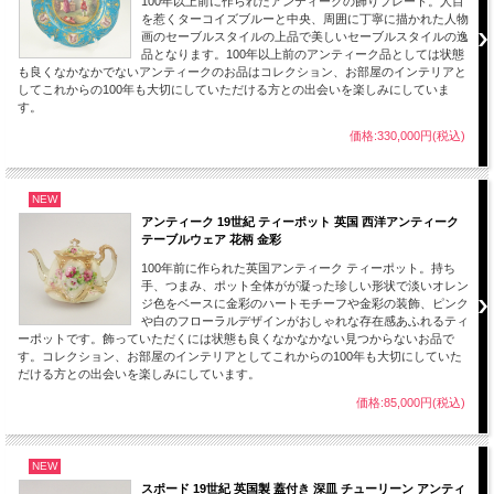
100年以上前に作られたアンティークの飾りプレート。人目
を惹くターコイズブルーと中央、周囲に丁寧に描かれた人物
画のセーブルスタイルの上品で美しいセーブルスタイルの逸
品となります。100年以上前のアンティーク品としては状態
も良くなかなかでないアンティークのお品はコレクション、お部屋のインテリアと
してこれからの100年も大切にしていただける方との出会いを楽しみにしていま
す。
価格:330,000円(税込)
NEW
アンティーク 19世紀 ティーポット 英国 西洋アンティーク
テーブルウェア 花柄 金彩
100年前に作られた英国アンティーク ティーポット。持ち
ピンクをベースにしたバラをはじめ多種類の花がモチーフになったエインズレイの
手、つまみ、ポット全体がが凝った珍しい形状で淡いオレン
ヴィンテージ ティーカップ＆ソーサー。口元が18角形、下のピンク色のところは
ジ色をベースに金彩のハートモチーフや金彩の装飾、ピンク
全周に6角形のハニカム形状の特徴ある作品です。エンズレイの中でもかわいらし
や白のフローラルデザインがおしゃれな存在感あふれるティ
い雰囲気ですので女性におすすめです。 花をモチーフにした英国製エインズレイ
ーポットです。飾っていただくには状態も良くなかなかない見つからないお品で
の作品となります。
す。コレクション、お部屋のインテリアとしてこれからの100年も大切にしていた
だける方との出会いを楽しみにしています。
コレクションやインテリアにいかがでしょうか。
価格:85,000円(税込)
【サイズ】※約となります。
カップ
口径：約8.5cm
NEW
高さ：約6.cm
スポード 19世紀 英国製 蓋付き 深皿 チューリーン アンティ