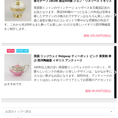
エインズレイの作品の裏につけられた刻印（バックスタンプ）から製造された時代
珠モチーフ 1953年 限定600個 ジョン・ワズワース イギリス
がみてとれます。
英国製ミントンのヴィンテージ エリザベス女王戴冠記念の
お品となります。限定600個の一つとなるこの作品は宝珠を
この作品は1934年ーのものとなります。
模したデザインの小物入れでデザインはもちろん美しい白い
器に金彩が施されたエレガントで華やかな雰囲気の作品で
【Aynsley エインズレイを選んだ理由】
す。これから先100年もまた飾ってお楽しみいただける美しいイギリス西洋陶磁器
240年以上の長い歴史をもつエンズレイの中でもデザイン的にも品質的にも充実し
をご紹介します。
た時代のアンティーク、ヴィンテージ品を扱っています。エインズレイは英国王
室、ロイヤルファミリー、貴族などともつながりをもち素晴らしい作品を数多く作
価格:200,000円(税込)
り続けています。それらは大変魅力的で種類も数多く現存していますがその中でも
品質、デザイン性の良いものを選んでいます。
当時現地で作られた英国製にこだわり一つ一つ厳選しご紹介しています。
NEW
PICK UP
ごゆっくりご覧くださいませ。
英国 リッジウェイ Ridgway ティーポット ピンク 果実柄 希
100年以上前のものとしては全体的には良い状態です。
少 西洋陶磁器 イギリス アンティーク
コレクション、お部屋のインテリアにいかがでしょうか。
100年以上前の古い英国製リッジウェイのティーポット。可
画像をご覧いただきご確認ください。
愛らしいピンクの色合いと珍しいデザインは、なかなか手に
入らない希少なお品となります。刻印付き。アンティークの
ポットはおしゃれなインテリアとしてお部屋のアクセントに
■当方で扱うアンティーク品、ヴィンテージ品はすべてインテリアとして輸入して
おすすめです。
おります。
コレクションとして飾ってお楽しみください。
価格:98,000円(税込)
■100年以上前、30年から100年近く前にに作られたものとなります。若干のスレ、
小キズ等は長い時間を乗り越えた大切に保管されてきたアンティークの魅力となり
ます。
ご理解ご了承のほどよろしくお願いします。
お店のトップへ戻る