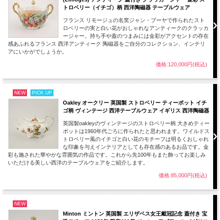
トロベリー（イチゴ）柄 西洋陶磁器 テーブルウェア
フランス リモージュの名窯ジャン・プーヤで作られたスト
ロベリーの実と白い花がおしゃれなアンティークのクラッカ
ージャー。持ち手や蓋のつまみには金彩がアクセントの存在
感あふれるフランス 西洋アンティーク 陶磁器をご自分のコレクション、インテリ
アにいかがでしょうか。
価格:120,000円(税込)
NEW
PICK UP
Oakley オークリー 英国製 ストロベリー ティーポット イチ
ゴ柄 ヴィンテージ 西洋テーブルウェア イギリス 西洋陶磁器
英国製oakleyのヴィンテージのストロベリー柄 大きめティー
ポットは1960年代ごろに作られたと思われます。ワイルドス
トロベリー風のイチゴと白い花のモチーフは明るくおしゃれ
な印象を与えインテリアとしても存在感のあるお品です。金
彩も施された華やかな雰囲気の作品です。これから先100年もまた飾ってお楽しみ
いただける美しい西洋のテーブルウェアをご紹介します。
価格:85,000円(税込)
NEW
Minton ミントン 英国製 エリザベス女王戴冠記念 蓋付き 宝