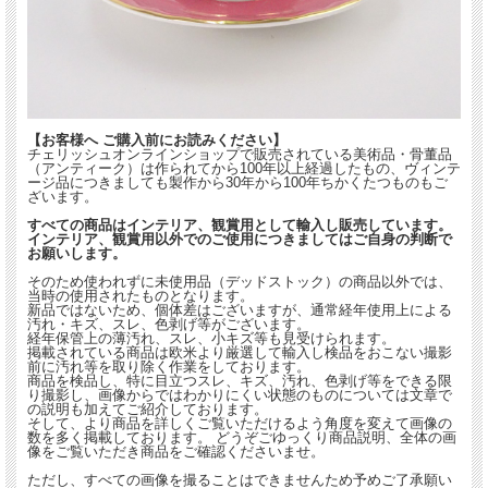
【お客様へ ご購入前にお読みください】
チェリッシュオンラインショップで販売されている美術品・骨董品
（アンティーク）は作られてから100年以上経過したもの、ヴィンテ
ージ品につきましても製作から30年から100年ちかくたつものもご
ざいます。
すべての商品はインテリア、観賞用として輸入し販売しています。
インテリア、観賞用以外でのご使用につきましてはご自身の判断で
お願いします。
そのため使われずに未使用品（デッドストック）の商品以外では、
当時の使用されたものとなります。
新品ではないため、個体差はございますが、通常経年使用上による
汚れ・キズ、スレ、色剥げ等がございます。
経年保管上の薄汚れ、スレ、小キズ等も見受けられます。
掲載されている商品は欧米より厳選して輸入し検品をおこない撮影
前に汚れ等を取り除く作業をしております。
商品を検品し、特に目立つスレ、キズ、汚れ、色剥げ等をできる限
り撮影し、画像からではわかりにくい状態のものについては文章で
の説明も加えてご紹介しております。
そして、より商品を詳しくご覧いただけるよう角度を変えて画像の
数を多く掲載しております。 どうぞごゆっくり商品説明、全体の画
像をご覧いただき商品をご確認くださいませ。
ただし、すべての画像を撮ることはできませんため予めご了承願い