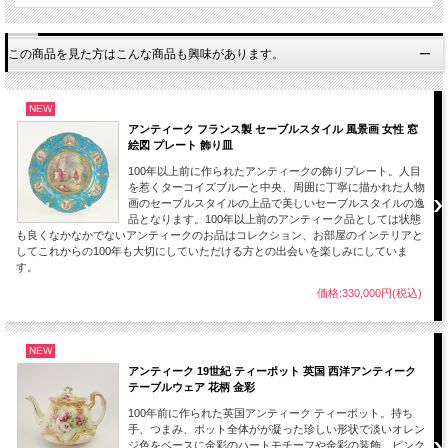
【サイズ】※約となります。
直径：約23.3cm
この商品を見た方はこんな商品も興味があります。
【状態】
高台に製造時のものと思われるへこみ、経年のスレ、小キズのようなものがござい
NEW
ますがヒビ、欠けなどなく良い状態のアンティークのお品はこれからも長くインテ
アンティーク フランス製 セーブルスタイル 風景画 女性 窓
リアとして楽しんでいただけます。
絵図 プレート 飾り皿
画像をご覧いただき全体をご確認ください。
経年使用上、保管上の小キズ、薄汚れ、スレ等は新品（デッドストック品）をのぞ
100年以上前に作られたアンティークの飾りプレート。人目
いてはアンティークの味わいとしてご了承願います。また、製作時のくっつき、小
を惹くターコイズブルーと中央、周囲に丁寧に描かれた人物
さな穴、色の付着等がある場合がございますのでこちらも古いものをご理解いただ
画のセーブルスタイルの上品で美しいセーブルスタイルの逸
きご了承のほどお願いします。
品となります。100年以上前のアンティーク品としては状態
も良くなかなかでないアンティークのお品はコレクション、お部屋のインテリアと
してこれからの100年も大切にしていただける方との出会いを楽しみにしていま
日常生活を心豊かにしていくれる上質で素晴らしいデザインの作品をこの機会にコ
す。
レクションにいかがでしょうか。
価格:330,000円(税込)
■当店ではコールポーとの商品の中から特にデザイン性や質の高いものを厳選し取
り揃えております。
NEW
■当方で扱うアンティーク商品、ヴィンテージ品はすべてインテリアとして輸入し
アンティーク 19世紀 ティーポット 英国 西洋アンティーク
ております。
テーブルウェア 花柄 金彩
コレクションとして飾ってお楽しみください。
100年前に作られた英国アンティーク ティーポット。持ち
手、つまみ、ポット全体がが凝った珍しい形状で淡いオレン
【刻印（バックスタンプ）】
ジ色をベースに金彩のハートモチーフや金彩の装飾、ピンク