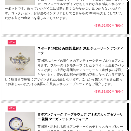
や白のフローラルデザインがおしゃれな存在感あふれるティ
ーポットです。飾っていただくには状態も良くなかなかない見つからないお品で
す。コレクション、お部屋のインテリアとしてこれからの100年も大切にしていた
だける方との出会いを楽しみにしています。
価格:85,000円(税込)
NEW
スポード 19世紀 英国製 蓋付き 深皿 チューリーン アンティ
ーク
英国製スポードの蓋付きのアンティークテーブルウェアとな
ります。ブルーの花をモチーフにしたホワイトと金彩のバラ
ンスが美しい上品な雰囲気のチューリーン（蓋付きの深皿）
となります。蓋の摘み部分が薔薇の花型になっており可愛ら
しく細部まで緻密にデザインされたお品となります。これから先100年もまた飾っ
てお楽しみいただける英国の伝統あふれるテーブルウェアをご紹介します。
価格:88,000円(税込)
NEW
西洋アンティーク テーブルウェア デミタスカップ＆ソーサ
ー 花柄 マーガレット アンティーク
英国製と思われる西洋アンティークのデミタスカップ&ソー
コールポートの作品の裏につけられた刻印（バックスタンプ）から製造された時代