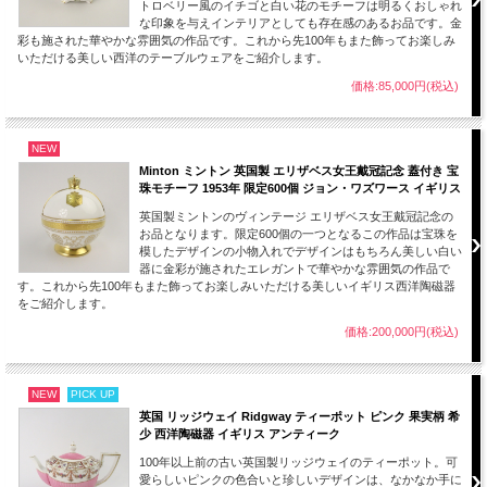
トロベリー風のイチゴと白い花のモチーフは明るくおしゃれ
な印象を与えインテリアとしても存在感のあるお品です。金
彩も施された華やかな雰囲気の作品です。これから先100年もまた飾ってお楽しみ
いただける美しい西洋のテーブルウェアをご紹介します。
価格:85,000円(税込)
NEW
Minton ミントン 英国製 エリザベス女王戴冠記念 蓋付き 宝
珠モチーフ 1953年 限定600個 ジョン・ワズワース イギリス
英国製ミントンのヴィンテージ エリザベス女王戴冠記念の
お品となります。限定600個の一つとなるこの作品は宝珠を
模したデザインの小物入れでデザインはもちろん美しい白い
器に金彩が施されたエレガントで華やかな雰囲気の作品で
す。これから先100年もまた飾ってお楽しみいただける美しいイギリス西洋陶磁器
をご紹介します。
価格:200,000円(税込)
NEW
PICK UP
英国 リッジウェイ Ridgway ティーポット ピンク 果実柄 希
少 西洋陶磁器 イギリス アンティーク
100年以上前の古い英国製リッジウェイのティーポット。可
愛らしいピンクの色合いと珍しいデザインは、なかなか手に