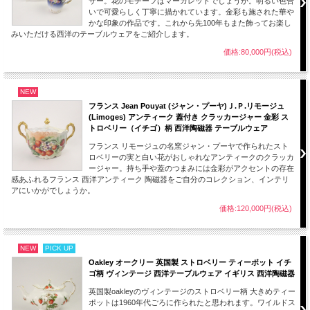
サー。花のモチーフはマーガレットでしょうか。明るい色合
がみてとれます。
いで可愛らしく丁寧に描かれています。金彩も施された華や
この作品は19世紀 1845年頃のものとなります。
かな印象の作品です。これから先100年もまた飾ってお楽し
「コールポート磁器。スパークス、ブロード ストリート、ウースター。アデレー
みいただける西洋のテーブルウェアをご紹介します。
ド女王陛下御用達」とありこの刻印は珍しいもので小売業者のSparks(スパークス)
価格:80,000円(税込)
が記されています。 これはアデレード女王陛下の御用命によりコールポート社が
製造し1844年から1845年までスパークス社で独占販売されていたものと思われま
す。刻印にもあるウースターは、高品質の英国磁器の最高級の製造業者と小売業者
の本拠地でした。
NEW
フランス Jean Pouyat (ジャン・プーヤ)Ｊ.Ｐ.リモージュ
100年以上前のものとしては全体的には良い状態です。
(Limoges) アンティーク 蓋付き クラッカージャー 金彩 ス
コレクション、お部屋のインテリアにいかがでしょうか。
トロベリー（イチゴ）柄 西洋陶磁器 テーブルウェア
画像をご覧いただきご確認ください。
フランス リモージュの名窯ジャン・プーヤで作られたスト
ロベリーの実と白い花がおしゃれなアンティークのクラッカ
■当方で扱うアンティーク品、ヴィンテージ品はすべてインテリアとして輸入して
ージャー。持ち手や蓋のつまみには金彩がアクセントの存在
おります。
感あふれるフランス 西洋アンティーク 陶磁器をご自分のコレクション、インテリ
コレクションとして飾ってお楽しみください。
アにいかがでしょうか。
価格:120,000円(税込)
■当店で扱うエインズレイの作品は、100年以上前、30年から100年近く前にに作ら
れたものとなります。若干のスレ、小キズ、製作時にできた小さな穴、色の付着等
は長い時間を乗り越えた大切に保管されてきたアンティーク、ヴィンテージ品の魅
力となります。
NEW
PICK UP
ご理解ご了承のほどよろしくお願いします。
Oakley オークリー 英国製 ストロベリー ティーポット イチ
ゴ柄 ヴィンテージ 西洋テーブルウェア イギリス 西洋陶磁器
英国製oakleyのヴィンテージのストロベリー柄 大きめティー
ポットは1960年代ごろに作られたと思われます。ワイルドス