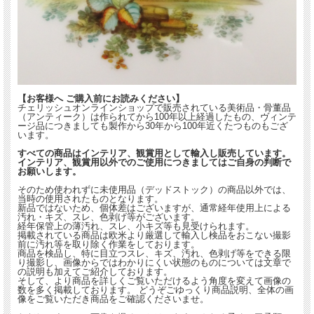
【お客様へ ご購入前にお読みください】
チェリッシュオンラインショップで販売されている美術品・骨董品
（アンティーク）は作られてから100年以上経過したもの、ヴィンテ
ージ品につきましても製作から30年から100年近くたつものもござ
います。
すべての商品はインテリア、観賞用として輸入し販売しています。
インテリア、観賞用以外でのご使用につきましてはご自身の判断で
お願いします。
そのため使われずに未使用品（デッドストック）の商品以外では、
当時の使用されたものとなります。
新品ではないため、個体差はございますが、通常経年使用上による
汚れ・キズ、スレ、色剥げ等がございます。
経年保管上の薄汚れ、スレ、小キズ等も見受けられます。
掲載されている商品は欧米より厳選して輸入し検品をおこない撮影
前に汚れ等を取り除く作業をしております。
商品を検品し、特に目立つスレ、キズ、汚れ、色剥げ等をできる限
り撮影し、画像からではわかりにくい状態のものについては文章で
の説明も加えてご紹介しております。
そして、より商品を詳しくご覧いただけるよう角度を変えて画像の
数を多く掲載しております。 どうぞごゆっくり商品説明、全体の画
像をご覧いただき商品をご確認くださいませ。