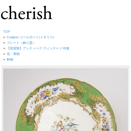
TOP
>
Coalport コールポート(イギリス)
>
プレート（飾り皿）
>
【英国製】アンティーク ヴィンテージ 特集
>
花・果物
>
動物