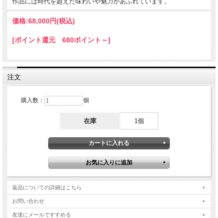
作品には時代を超えた味わいや魅力があふれています。
価格:
68,000円
(税込)
[ポイント還元 680ポイント～]
注文
購入数：
個
在庫
1個
英国製コールポートアンティークの飾り皿はグリーンを基調にし中央には楽しそう
に集う3羽の鳥、周囲には青、紫、黄色、オレンジ色の多色使いの小花が描かれ流
れるような金彩が緻密に施された豪華でエレガントな雰囲気の飾りプレート。1枚
で存在感あふれる逸品です。アデレード女王御用命として100年以上前に作られた
大変すばらしい英国製 コールポートの作品はこれから先100年もまたインテリアと
返品についての詳細はこちら
して飾ってお楽しみいただける素晴らしい作品です。
お問い合わせ
友達にメールですすめる