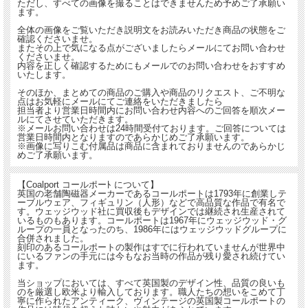
ただし、すべての画像を撮ることはできませんため予めご了承願い
ます。
全体の画像をご覧いただき説明文をお読みいただき商品の状態をご
確認くださいませ。
またその上で気になる点がございましたらメールにてお問い合わせ
くださいませ。
内容を正しく確認するためにもメールでのお問い合わせをおすすめ
いたします。
そのほか、まとめての商品のご購入や商品のリクエスト、ご不明な
点はお気軽にメールにてご連絡をいただきましたら
担当者より営業日時間内にお問い合わせ内容へのご回答を順次メー
ルにてさせていただきます。
※メールお問い合わせは24時間受付ております。ご回答については
営業日時間内となりますのであらかじめご了承願います。
※画像に写りこむ付属品は商品に含まれておりませんのであらかじ
めご了承願います。
【Coalport コールポーﾄ について】
英国の老舗陶磁器メーカーであるコールポートは1793年に創業しテ
ーブルウェア、フィギュリン（人形）などで高品質な作品で有名で
す。ウェッジウッド社に買収後もデザインでは継続され生産されて
いるものもあります。コールポートは1967年にウェッジウッド・グ
ループの一員となったのち、1986年にはウェッジウッドグループに
合併されました。
刻印のあるコールポートの製作はすでに行われていませんが世界中
にいるファンの手元には今もなお当時の作品が残り愛され続けてい
ます。
当ショップにおいては、すべて英国製のデザイン性、品質の良いも
のを厳選し欧米より輸入しております。職人たちの想いをこめて丁
寧に作られたアンティーク、ヴィンテージの英国製コールポートの