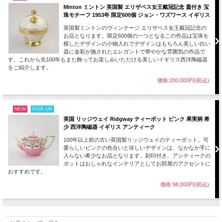
コレクションとして飾ってお楽しみください。
Minton ミントン 英国製 エリザベス女王戴冠記念 蓋付き 宝
珠モチーフ 1953年 限定600個 ジョン・ワズワース イギリス
■当店で扱う作品は、100年以上前、30年から100年近く前にに作られたものとなり
英国製ミントンのヴィンテージ エリザベス女王戴冠記念の
ます。若干のスレ、小キズ、製作時にできた小さな穴、色の付着等は長い時間を乗
お品となります。限定600個の一つとなるこの作品は宝珠を
り越えた大切に保管されてきたアンティーク、ヴィンテージ品の魅力となります。
模したデザインの小物入れでデザインはもちろん美しい白い
ご理解ご了承のほどよろしくお願いします。
器に金彩が施されたエレガントで華やかな雰囲気の作品で
す。これから先100年もまた飾ってお楽しみいただける美しいイギリス西洋陶磁器
をご紹介します。
価格:200,000円(税込)
NEW
PICK UP
英国 リッジウェイ Ridgway ティーポット ピンク 果実柄 希
少 西洋陶磁器 イギリス アンティーク
100年以上前の古い英国製リッジウェイのティーポット。可
愛らしいピンクの色合いと珍しいデザインは、なかなか手に
入らない希少なお品となります。刻印付き。アンティークの
ポットはおしゃれなインテリアとしてお部屋のアクセントに
おすすめです。
価格:98,000円(税込)