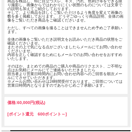
商品を検品し、特に目立つスレ、キズ、汚れ、色剥げ等をできる限
り撮影し、画像からではわかりにくい状態のものについては文章で
の説明も加えてご紹介しております。
そして、より商品を詳しくご覧いただけるよう角度を変えて画像の
数を多く掲載しております。 どうぞごゆっくり商品説明、全体の画
像をご覧いただき商品をご確認くださいませ。
ただし、すべての画像を撮ることはできませんため予めご了承願い
ます。
全体の画像をご覧いただき説明文をお読みいただき商品の状態をご
確認くださいませ。
またその上で気になる点がございましたらメールにてお問い合わせ
くださいませ。
内容を正しく確認するためにもメールでのお問い合わせをおすすめ
いたします。
そのほか、まとめての商品のご購入や商品のリクエスト、ご不明な
点はお気軽にメールにてご連絡をいただきましたら
担当者より営業日時間内にお問い合わせ内容へのご回答を順次メー
ルにてさせていただきます。
※メールお問い合わせは24時間受付ております。ご回答については
営業日時間内となりますのであらかじめご了承願います。
Haviland France のアンティークローズ ティーカップ。
1900年代初めごろのに作られたアンティークティーカップ＆ソーサー.
価格:
60,000円
(税込)
フランス・リモージュの名門Haviland & Co アビランドはダビッド・アビランド
により1842年に設立されました。
[ポイント還元 600ポイント～]
エンボス加工されたティーカップの口縁やソーサーの外周にはうすいグリーンが施
され手描きの艶やかなピンク色のバラが映えるデザイン。
1輪の薔薇と3輪の薔薇がバランスよく描かれさらに金彩が施されたとても華やかな
雰囲気を醸し出しています。