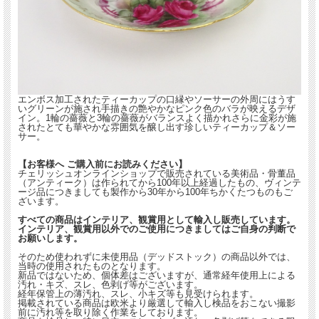
エンボス加工されたティーカップの口縁やソーサーの外周にはうす
いグリーンが施され手描きの艶やかなピンク色のバラが映えるデザ
イン。1輪の薔薇と3輪の薔薇がバランスよく描かれさらに金彩が施
されたとても華やかな雰囲気を醸し出す珍しいティーカップ＆ソー
サー。
【お客様へ ご購入前にお読みください】
チェリッシュオンラインショップで販売されている美術品・骨董品
（アンティーク）は作られてから100年以上経過したもの、ヴィンテ
ージ品につきましても製作から30年から100年ちかくたつものもご
ざいます。
すべての商品はインテリア、観賞用として輸入し販売しています。
インテリア、観賞用以外でのご使用につきましてはご自身の判断で
お願いします。
そのため使われずに未使用品（デッドストック）の商品以外では、
当時の使用されたものとなります。
新品ではないため、個体差はございますが、通常経年使用上による
汚れ・キズ、スレ、色剥げ等がございます。
経年保管上の薄汚れ、スレ、小キズ等も見受けられます。
掲載されている商品は欧米より厳選して輸入し検品をおこない撮影
前に汚れ等を取り除く作業をしております。