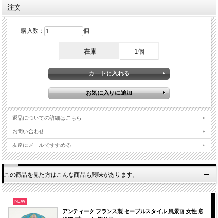
ソーサー裏側にはアーティストのサイン付き。
注文
【サイズ】※約となります。
ティーカップ
購入数：
個
口径：約8cm
高さ：約5cm
ソーサー
在庫
1個
直径：約13.7cm
高さ：約2.2cm
【状態】
100年以上たつアンティーク品としては良い状態のお品となります。
経年使用上、保管上の小キズ、薄汚れ、スレ等は新品（デッドストック品）をのぞ
いてはアンティーク品の味わいとしてご了承願います。また、製作時のくっつき、
返品についての詳細はこちら
小さな穴、色の付着等がある場合がございますのでこちらも古いものをご理解いた
だきご了承のほどお願いします。
お問い合わせ
■当方で扱うアンティーク商品、ヴィンテージ品はすべてインテリアとして輸入し
友達にメールですすめる
ております。
コレクションとして飾ってお楽しみください。
この商品を見た方はこんな商品も興味があります。
【刻印（バックスタンプ）】
NEW
アンティーク フランス製 セーブルスタイル 風景画 女性 窓