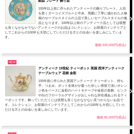
絵図 プレート 飾り皿
100年以上前に作られたアンティークの飾りプレート。人目
を惹くターコイズブルーと中央、周囲に丁寧に描かれた人物
画のセーブルスタイルの上品で美しいセーブルスタイルの逸
品となります。100年以上前のアンティーク品としては状態
も良くなかなかでないアンティークのお品はコレクション、お部屋のインテリアと
してこれからの100年も大切にしていただける方との出会いを楽しみにしていま
す。
価格:330,000円(税込)
NEW
アンティーク 19世紀 ティーポット 英国 西洋アンティーク
テーブルウェア 花柄 金彩
100年前に作られた英国アンティーク ティーポット。持ち
手、つまみ、ポット全体がが凝った珍しい形状で淡いオレン
ジ色をベースに金彩のハートモチーフや金彩の装飾、ピンク
や白のフローラルデザインがおしゃれな存在感あふれるティ
ーポットです。飾っていただくには状態も良くなかなかない見つからないお品で
す。コレクション、お部屋のインテリアとしてこれからの100年も大切にしていた
だける方との出会いを楽しみにしています。
価格:85,000円(税込)