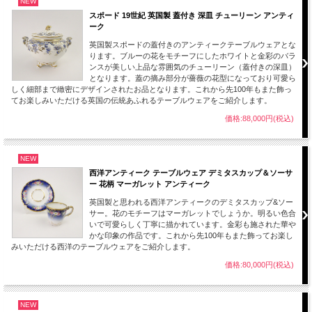
NEW
スポード 19世紀 英国製 蓋付き 深皿 チューリーン アンティ
ーク
英国製スポードの蓋付きのアンティークテーブルウェアとな
ります。ブルーの花をモチーフにしたホワイトと金彩のバラ
ンスが美しい上品な雰囲気のチューリーン（蓋付きの深皿）
となります。蓋の摘み部分が薔薇の花型になっており可愛ら
しく細部まで緻密にデザインされたお品となります。これから先100年もまた飾っ
てお楽しみいただける英国の伝統あふれるテーブルウェアをご紹介します。
価格:88,000円(税込)
NEW
西洋アンティーク テーブルウェア デミタスカップ＆ソーサ
ー 花柄 マーガレット アンティーク
英国製と思われる西洋アンティークのデミタスカップ&ソー
サー。花のモチーフはマーガレットでしょうか。明るい色合
いで可愛らしく丁寧に描かれています。金彩も施された華や
かな印象の作品です。これから先100年もまた飾ってお楽し
みいただける西洋のテーブルウェアをご紹介します。
価格:80,000円(税込)
NEW