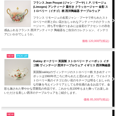
フランス Jean Pouyat (ジャン・プーヤ)Ｊ.Ｐ.リモージュ
(Limoges) アンティーク 蓋付き クラッカージャー 金彩 ス
トロベリー（イチゴ）柄 西洋陶磁器 テーブルウェア
フランス リモージュの名窯ジャン・プーヤで作られたスト
ロベリーの実と白い花がおしゃれなアンティークのクラッカ
ージャー。持ち手や蓋のつまみには金彩がアクセントの存在
感あふれるフランス 西洋アンティーク 陶磁器をご自分のコレクション、インテリ
アにいかがでしょうか。
価格:120,000円(税込)
NEW
PICK UP
Oakley オークリー 英国製 ストロベリー ティーポット イチ
ゴ柄 ヴィンテージ 西洋テーブルウェア イギリス 西洋陶磁器
英国製oakleyのヴィンテージのストロベリー柄 大きめティー
ポットは1960年代ごろに作られたと思われます。ワイルドス
トロベリー風のイチゴと白い花のモチーフは明るくおしゃれ
刻印をみますとHaviland Franceとアーティスト名 1907年とあります。
な印象を与えインテリアとしても存在感のあるお品です。金
彩も施された華やかな雰囲気の作品です。これから先100年もまた飾ってお楽しみ
100年ほど前のものとしては全体的には良い状態です。
いただける美しい西洋のテーブルウェアをご紹介します。
コレクション、お部屋のインテリアにいかがでしょうか。
画像をご覧いただき全体をご確認ください。
価格:85,000円(税込)
■当方で扱うアンティーク品、ヴィンテージ品はすべてインテリアとして輸入して
おります。
NEW