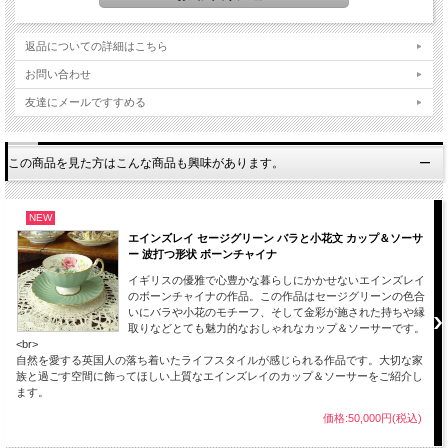
返品についての詳細はこちら
お問い合わせ
友達にメールですすめる
この商品を見た方はこんな商品も興味があります。
NEW
エインズレイ セージグリーン バラと小花文 カップ＆ソーサ
ー 波打つ形状 ボーンチャイナ
イギリスの優雅で心豊かな暮らしにかかせないエインズレイ
のボーンチャイナの作品。この作品はセージグリーンの色合
いにバラや小花のモチーフ、そして金彩が施された持ちや縁
取りなどとても魅力的なおしゃれなカップ＆ソーサーです。
<br>
自然を愛する英国人の落ち着いたライフスタイルが感じられる作品です。大切な家
族と過ごす空間に飾ってほしい上質なエインズレイのカップ＆ソーサーをご紹介し
ます。
価格:50,000円(税込)