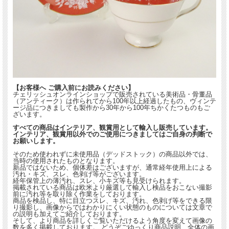
【お客様へ ご購入前にお読みください】
チェリッシュオンラインショップで販売されている美術品・骨董品
（アンティーク）は作られてから100年以上経過したもの、ヴィンテ
ージ品につきましても製作から30年から100年ちかくたつものもご
ざいます。
すべての商品はインテリア、観賞用として輸入し販売しています。
インテリア、観賞用以外でのご使用につきましてはご自身の判断で
お願いします。
そのため使われずに未使用品（デッドストック）の商品以外では、
当時の使用されたものとなります。
新品ではないため、個体差はございますが、通常経年使用上による
汚れ・キズ、スレ、色剥げ等がございます。
経年保管上の薄汚れ、スレ、小キズ等も見受けられます。
掲載されている商品は欧米より厳選して輸入し検品をおこない撮影
前に汚れ等を取り除く作業をしております。
商品を検品し、特に目立つスレ、キズ、汚れ、色剥げ等をできる限
り撮影し、画像からではわかりにくい状態のものについては文章で
の説明も加えてご紹介しております。
そして、より商品を詳しくご覧いただけるよう角度を変えて画像の
数を多く掲載しております。 どうぞごゆっくり商品説明、全体の画