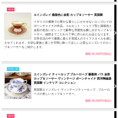
高さ：約2.2cm
NEW
エインズレイ 臙脂色に金彩 カップ＆ソーサー 英国製
【状態】
わずかな金彩のスレはありますが、ヒビ欠けもなく良い状態のお品となります。
イギリスの優雅で心豊かな暮らしにかかせないエンズレイの
画像をご覧いただき全体をご確認ください。
ボーンチャイナの作品。コルセット・シェイプ型と臙脂色と
経年使用上、保管上の小キズ、薄汚れ、スレ等は新品（デッドストック品）をのぞ
金彩の色合いがシックで豪華な雰囲気を醸し出すカップ＆ソ
いてはアンティーク、ヴィンテージの味わいとしてご了承願います。また、製作時
ーサー。細部までこだわり丁寧に作られたお品となります。
のくっつき、小さな穴、色の付着等がある場合がございますのでこちらも古いもの
日常生活の中で優雅に暮らす英国人のライフスタイルを感じ
をご理解いただきご了承のほどお願いします。
させてくれます。大切な家族と過ごす空間に飾ってほしい上質なエンズレイのカッ
プ＆ソーサーをご紹介します。
エインズレイの初期のものは手描きされていますがその後、転写紙と手描きを用い
た数多くの作品がございます。
価格:65,000円(税込)
この作品は後者のものとなります。
日常生活を心豊かにしていくれる上質で素晴らしいデザインの作品をこの機会にコ
PICK UP
レクションにいかがでしょうか。
エインズレイ ティーカップ ブルーローズ 薔薇柄 バラ 金彩
■当店では、多数あるエインズレイの商品の中から特にデザイン性や質の高いもの
カップ＆ソーサー ヴィンテージ ボーンチャイナ 西洋陶磁器
を厳選し取り揃えております。
英国製 インテリア コレクション
英国製エインズレイ ヴィンテージティーカップ。ブルーロ
■当方で扱うアンティーク商品、ヴィンテージ品はすべてインテリアとして輸入し
ーズの美しいカップ＆ソーサー。
ております。
コレクションとして飾ってお楽しみください。
価格:58,000円(税込)
【刻印（バックスタンプ）】
NEW