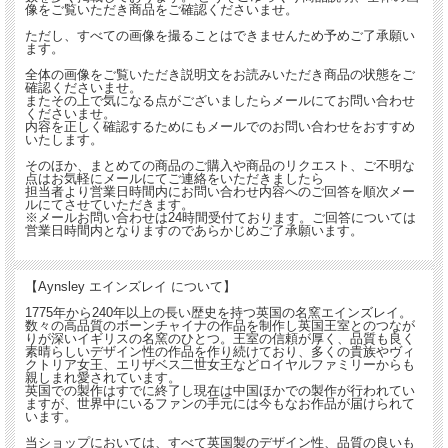
像をご覧いただき商品をご確認くださいませ。
ただし、すべての画像を撮ることはできませんため予めご了承願い
ます。
全体の画像をご覧いただき説明文をお読みいただき商品の状態をご
確認くださいませ。
またその上で気になる点がございましたらメールにてお問い合わせ
くださいませ。
内容を正しく確認するためにもメールでのお問い合わせをおすすめ
いたします。
そのほか、まとめての商品のご購入や商品のリクエスト、ご不明な
点はお気軽にメールにてご連絡をいただきましたら
担当者より営業日時間内にお問い合わせ内容へのご回答を順次メー
ルにてさせていただきます。
※メールお問い合わせは24時間受付ております。ご回答については
営業日時間内となりますのであらかじめご了承願います。
【Aynsley エインズレイ について】
1775年から240年以上の長い歴史を持つ英国の名窯エインズレイ。
数々の高品質のボーンチャイナの作品を制作し英国王室とのつなが
りが深いイギリスの名窯のひとつ。王室の信頼が厚く、品質も良く
素晴らしいデザイン性の作品を作り続けており、多くの貴族やヴィ
クトリア女王、エリザベス二世女王などロイヤルファミリーからも
親しまれ愛されています。
英国での製作はすでに終了し現在は中国ほかでの製作が行われてい
ますが、世界中にいるファンの手元には今もなお作品が届けられて
います。
当ショップにおいては、すべて英国製のデザイン性、品質の良いも