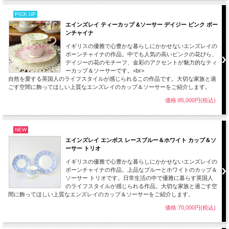
PICK UP
エインズレイ ティーカップ &ソーサー デイジー ピンク ボー
ンチャイナ
イギリスの優雅で心豊かな暮らしにかかせないエンズレイの
ボーンチャイナの作品。中でも人気の高いピンクの花びら、
デイジーの花のモチーフ、金彩のアクセントが魅力的なティ
ーカップ＆ソーサーです。<br>
自然を愛する英国人のライフスタイルが感じられるこの作品です。大切な家族と過
ごす空間に飾ってほしい上質なエンズレイのカップ＆ソーサーをご紹介します。
価格:85,000円(税込)
NEW
エインズレイ エンボス レースブルー＆ホワイト カップ＆ソ
ーサー トリオ
イギリスの優雅で心豊かな暮らしにかかせないエンズレイの
ボーンチャイナの作品。上品なブルーとホワイトのカップ＆
ソーサー トリオです。日常生活の中で優雅に暮らす英国人
のライフスタイルが感じられる作品。大切な家族と過ごす空
間に飾ってほしい上質なエンズレイのカップ＆ソーサーをご紹介します。
価格:70,000円(税込)