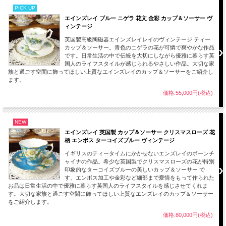
PICK UP
エインズレイ ブルー ニゲラ 花文 金彩 カップ＆ソーサー ヴ
ィンテージ
英国製高級陶磁器エインズレイレイのヴィンテージ ティー
カップ＆ソーサー。青色のニゲラの花が可憐で爽やかな作品
です。日常生活の中で伝統を大切にしながら優雅に暮らす英
国人のライフスタイルが感じられるやさしい作品。大切な家
族と過ごす空間に飾ってほしい上質なエインズレイのカップ＆ソーサーをご紹介し
ます。
価格:55,000円(税込)
エインズレイの人気のホワイトローズ ティーカップ＆ソーサーは、濃いオレンジ
色に白色の薔薇や小花が映えるシンプルで上品な雰囲気が魅力です。
NEW
持ち手やカップ、ソーサーには金彩が丁寧に施されてより一層作品に輝きを増して
エインズレイ 英国製 カップ＆ソーサー クリスマスローズ 花
います。
柄 エンボス ターコイズブルー ヴィンテージ
見るたびに元気がもらえるようなエインズレイのティーカップ。
自分時間やほっとひと息つきたいときに癒されるカップ＆ソーサーは手に取るだけ
イギリスのティータイムにかかせないエンズレイのボーンチ
で楽しく、キャビネットに飾ってもお楽しみいただけるエインズレイの逸品です。
ャイナの作品。希少な英国製でクリスマスローズの花が特別
印象的なターコイズブルーの美しいカップ＆ソーサー で
す。エンボス加工や金彩など細部まで愛情をもって作られた
【サイズ】※約となります。
お品は日常生活の中で優雅に暮らす英国人のライフスタイルを感じさせてくれま
ティーカップ
す。大切な家族と過ごす空間に飾ってほしい上質なエンズレイのカップ＆ソーサー
口径：約9.6cm
をご紹介します。
高さ：約6.4cm
ソーサー
価格:80,000円(税込)
直径：約14.1cm