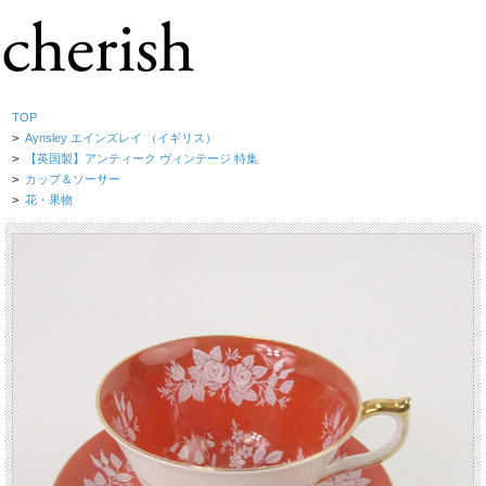
TOP
>
Aynsley エインズレイ （イギリス）
>
【英国製】アンティーク ヴィンテージ 特集
>
カップ＆ソーサー
>
花・果物