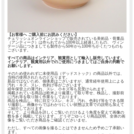
【お客様へ ご購入前にお読みください】
チェリッシュオンラインショップで販売されている美術品・骨董品
（アンティーク）は作られてから100年以上経過したもの、 ヴィン
テージ品につきましても製作から50年から100年ちかくたつものも
ございます。
すべての商品はインテリア、観賞用として輸入し販売しています。
インテリア、観賞用以外でのご使用につきましてはご自身の判断で
お願いします。
そのため使われずに未使用品（デッドストック）の商品以外では、
当時の使用されたものとなります。
新品ではないため、個体差はございますが、通常経年使用上による
汚れ・キズ、スレ、色剥げ等がございます。
経年保管上の薄汚れ、スレ、小キズ等も見受けられます。
掲載されている商品は欧米より厳選して取り寄せ、検品し、撮影前
に汚れ等を取り除く作業をしております。
商品を検品し、特に目立つスレ、キズ、汚れ、色剥げ等をできる限
り撮影し、画像からではわかりにくい状態は文章での説明も加えて
ご紹介しております。
そして、より商品を詳しくご覧いただけるよう角度を変えて画像の
数を多く掲載しております。 どうぞごゆっくり商品説明、全体の画
像をご覧いただき商品をご確認くださいませ。
ただし、すべての画像を撮ることはできませんため予めご了承願い
ます。