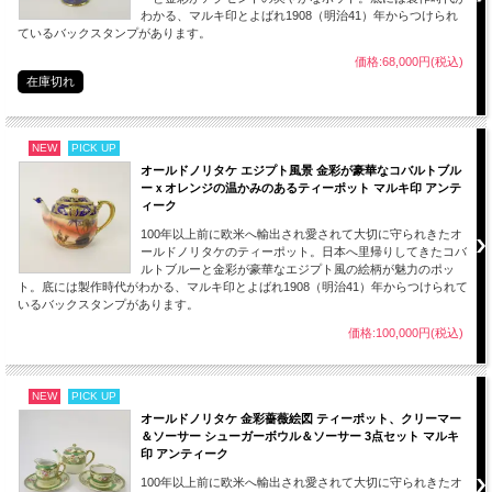
の高さがうかがえる希少な小物入れ。
わかる、マルキ印とよばれ1908（明治41）年からつけられ
次の100年もまた作品を愛してくださいる方々との出会いを楽しみしています。
ているバックスタンプがあります。
価格:68,000円(税込)
【サイズ】※約となります。
在庫切れ
蓋付き小物入れ
口径：約8.3cm
高さ：約10.5cm（蓋を含めて）
幅 ：約10.5cm
NEW
PICK UP
オールドノリタケ エジプト風景 金彩が豪華なコバルトブル
【状態】
ーｘオレンジの温かみのあるティーポット マルキ印 アンテ
蓋の裏に欠け、ヒビ、カシリがございます。また経年のラスター剥がれ、スレもご
ィーク
ざいます。製造時のものとして色の付着、鉄粉、底に若干ざらつきがございますが
100年以上前に欧米へ輸出され愛されて大切に守られきたオ
猫のフィギュリンの状態もよく表面いにはヒビ、欠けなどももなくアンティーク
ールドノリタケのティーポット。日本へ里帰りしてきたコバ
品、ヴィンテージ品としては良い状態です。
ルトブルーと金彩が豪華なエジプト風の絵柄が魅力のポッ
インテリアとして十分にお楽しみいただけるおしゃれで可愛らしい小物入れです。
ト。底には製作時代がわかる、マルキ印とよばれ1908（明治41）年からつけられて
いるバックスタンプがあります。
■当方で扱うアンティーク商品はすべてインテリアとして輸入しております。
コレクションとして飾ってお楽しみください。
価格:100,000円(税込)
【刻印（バックスタンプ）】
NEW
PICK UP
オールドノリタケ 金彩薔薇絵図 ティーポット、クリーマー
＆ソーサー シューガーボウル＆ソーサー 3点セット マルキ
印 アンティーク
100年以上前に欧米へ輸出され愛されて大切に守られきたオ