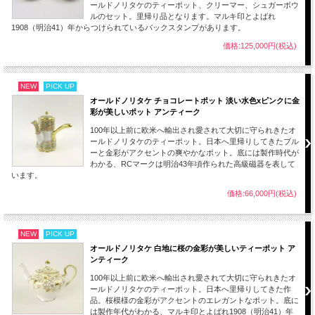
ールドノリタケのティーポット、クリーマー、シュガーボウ
ルのセット。里帰り品となります。マルキ印とよばれ
1908（明治41）年からつけられているバックスタンプがあります。
価格:125,000円(税込)
NEW
PICK UP
オールドノリタケ チョコレートポット 淡い水色xピンクに金
彩が美しいポット アンティーク
100年以上前に欧米へ輸出され愛されて大切に守られきたオ
ールドノリタケのティーポット。日本へ里帰りしてきたブル
ーと金彩がアクセントの爽やかなポット。底には製作時代が
わかる、RCマークは明治43年頃作られた高級磁器を表して
います。
価格:66,000円(税込)
オールドノリタケの作品は作品の裏につけられた刻印（バックスタンプ）から製造
NEW
PICK UP
された時代がみてとれます。
オールドノリタケ 白地に桜の金彩が美しいティーポット ア
この作品は、M-JAPAN印、1921年に商標登録された米国への輸出向け。 大正10年
ンティーク
（1921年）-昭和16年（1941年）頃に作られたことがうかがえる刻印がございま
す。
100年以上前に欧米へ輸出され愛されて大切に守られきたオ
ールドノリタケのティーポット。日本へ里帰りしてきた作
品。桜模様の金彩がアクセントのエレガントなポット。底に
は製作年代がわかる、マルキ印とよばれ1908（明治41）年