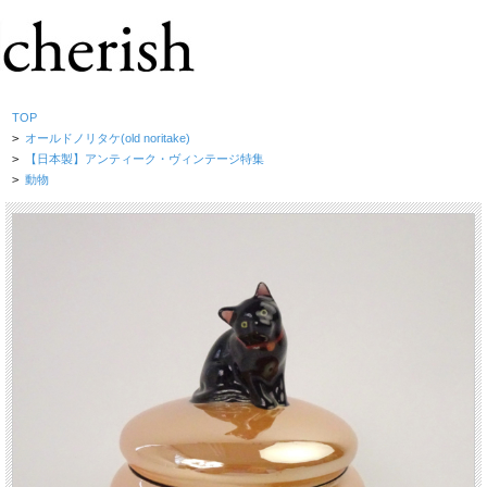
TOP
>
オールドノリタケ(old noritake)
>
【日本製】アンティーク・ヴィンテージ特集
>
動物