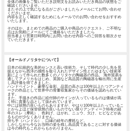
全体の画像をご覧いただき説明文をお読みいただき商品の状態をご
確認くださいませ。
またその上で気になる点がございましたらメールにてお問い合わせ
くださいませ。
内容を正しく確認するためにもメールでのお問い合わせをおすすめ
いたします。
そのほか、まとめての商品のご購入や商品のリクエスト、ご不明な
点はお気軽にメールにてご連絡をいただきましたら
担当者より営業日時間内にお問い合わせ内容へのご回答を順次させ
ていただきます。
【オールドノリタケについて】
日本の伝統的な美的センスと高い技術力、そして時代の少し先を見
据えながら西洋の感性を取り入れたデザイン性とたゆまない技術革
新によって作られた数多くのノリタケの陶磁器の作品。 海外貿易を
通してアメリカをはじめ、英国など高品質の陶磁器を輸出用に生産
し高評価を得てきました。
ハンドペイント、豪華な金彩、品質の高さは100年以上たつアンティ
ークの作品として世界中の骨董収集家からその価値を認められてい
ます。
また、手描きの作品に絵付師のサインが入っているものは価値が高
く特に貴重な品として扱われています。
中には状態の良いものもありますが、やはり100年以上たっているこ
とからよほど保管状態の良いものでない限りアンティーク特有の経
年のスレ（摩耗）、色剥げ、はがれ、ニュウ、欠け、ヒビなどがあ
るものが少なくありません。
持ち手（ハンドル）、口縁の経年の摩耗など。
しかしながら今なお当時の姿を残し高品質であることに対する価値
は今の時代もこれからもかわりません。