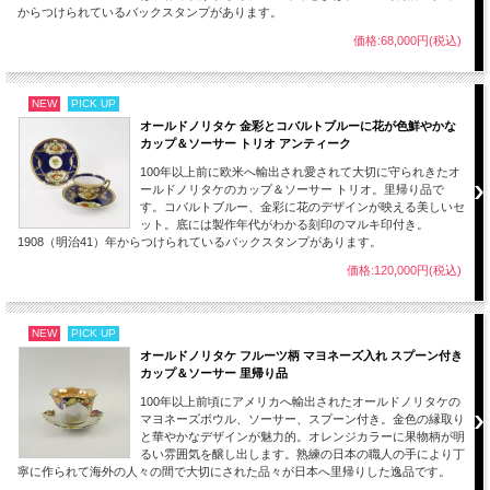
作られてから100年以上前、もしくは100年近くたつものとしては全体的には良い
からつけられているバックスタンプがあります。
状態です。
コレクション、お部屋のインテリアにいかがでしょうか。
価格:68,000円(税込)
画像をご覧いただきご確認ください。
■当方で扱うアンティーク、ヴィンテージ商品はすべてインテリアとして輸入して
おります。
NEW
PICK UP
コレクションとして飾ってお楽しみください。
オールドノリタケ 金彩とコバルトブルーに花が色鮮やかな
■100年以上前、もしくは100年近く前に作られたものとなります。若干のスレ、小
カップ＆ソーサー トリオ アンティーク
キズ等は長い時間を乗り越えた大切に保管されてきたアンティーク、ヴィンテージ
100年以上前に欧米へ輸出され愛されて大切に守られきたオ
品の味わい深い魅力となります。
ールドノリタケのカップ＆ソーサー トリオ。里帰り品で
ご理解ご了承のほどよろしくお願いします。
す。コバルトブルー、金彩に花のデザインが映える美しいセ
ット。底には製作年代がわかる刻印のマルキ印付き。
1908（明治41）年からつけられているバックスタンプがあります。
価格:120,000円(税込)
NEW
PICK UP
オールドノリタケ フルーツ柄 マヨネーズ入れ スプーン付き
カップ＆ソーサー 里帰り品
100年以上前頃にアメリカへ輸出されたオールドノリタケの
マヨネーズボウル、ソーサー、スプーン付き。金色の縁取り
と華やかなデザインが魅力的。オレンジカラーに果物柄が明
るい雰囲気を醸し出します。熟練の日本の職人の手により丁
寧に作られて海外の人々の間で大切にされた品々が日本へ里帰りした逸品です。