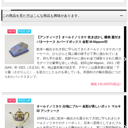
この商品を見た方はこんな商品も興味があります。
NEW
PICK UP
【アンティーク】オールドノリタケ 吹きぼかし 蝶柄 蓋付き
バターケース カバードボックス 金彩 M-Nippon印
欧米へ輸出され大切に守られてきたオールドノリタケのバタ
ーケース。ひらひらと飛ぶ蝶の様子が丁寧に描かれていま
す。持ち手の金彩、色鮮やかに描かれ金で縁取りされた蝶の
モチーフが豪華な珍しい作品。刻印はM-Nippon。1911（明
治44）年-1921（大正10）年。Mは森村家の頭文字、デザインは森村家の家紋「下
オレンジ色のラスター彩が輝く黒猫のフィギュリンがアクセントのオールドノリタ
り藤（さがりふじ）」を逆さにしたものを表している。米国向けの輸出製品につけ
ケの蓋付き小物入れ。艶の良い黒の毛色に黄色の目や耳の中のピンク色、そして鈴
られたバックスタンプ。
付きの首輪の赤色などが映えて上品な雰囲気を醸し出しています。
手のひらサイズでとても可愛らしい器なのでお部屋に飾っていただくことでお部屋
価格:135,000円(税込)
のアクセントになるおしゃれなインテリアとしておすすめです。
画像をご確認ください。
NEW
PICK UP
作られた年代は1921年-1941年頃。
オールドノリタケ 白地にブルー 金彩が美しいポット マルキ
今から100年以上前もしくは100年近く前にに日本で作られ、米国へ渡り現地の
印 アンティーク
人々の間で大切に愛され守られ続けてきた逸品です。
今回は里帰り品として日本の皆様へお披露目するお品となります。
100年以上前に欧米へ輸出され愛されて大切に守られきたオ
ールドノリタケのティーポット。日本へ里帰りしてきたブル
近代輸出陶磁器として当時の日本人の職人たちの作品に向かう丁寧な姿勢や技術力
ーと金彩がアクセントの爽やかなポット。底には製作時代が