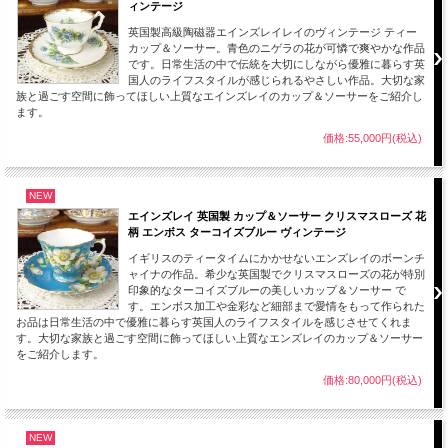
ィンテージ
英国製高級陶磁器エインズレイレイのヴィンテージ ティー
カップ＆ソーサー。青色のニゲラの花が可憐で爽やかな作品
です。日常生活の中で伝統を大切にしながら優雅に暮らす英
国人のライフスタイルが感じられるやさしい作品。大切な家
族と過ごす空間に飾ってほしい上質なエインズレイのカップ＆ソーサーをご紹介し
ます。
価格:55,000円(税込)
NEW
エインズレイ 英国製 カップ＆ソーサー クリスマスローズ 花
柄 エンボス ターコイズブルー ヴィンテージ
イギリスのティータイムにかかせないエンズレイのボーンチ
ャイナの作品。希少な英国製でクリスマスローズの花が特別
印象的なターコイズブルーの美しいカップ＆ソーサー で
す。エンボス加工や金彩など細部まで愛情をもって作られた
お品は日常生活の中で優雅に暮らす英国人のライフスタイルを感じさせてくれま
す。大切な家族と過ごす空間に飾ってほしい上質なエンズレイのカップ＆ソーサー
をご紹介します。
価格:80,000円(税込)
NEW