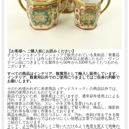
【お客様へ ご購入前にお読みください】
チェリッシュオンラインショップで販売されている美術品・骨董品
（アンティーク）は作られてから100年以上経過したもの、 ヴィン
テージ品につきましても製作から50年から100年ちかくたつものも
ございます。
すべての商品はインテリア、観賞用として輸入し販売しています。
インテリア、観賞用以外でのご使用につきましてはご自身の判断で
お願いします。
そのため使われずに未使用品（デッドストック）の商品以外では、
当時の使用されたものとなります。
新品ではないため、個体差はございますが、通常経年使用上による
汚れ・キズ、スレ、色剥げ等がございます。
経年保管上の薄汚れ、スレ、小キズ等も見受けられます。
掲載されている商品は欧米より厳選して取り寄せ、検品し、撮影前
に汚れ等を取り除く作業をしております。
商品を検品し、特に目立つスレ、キズ、汚れ、色剥げ等をできる限
り撮影し、画像からではわかりにくい状態は文章での説明も加えて
ご紹介しております。
そして、より商品を詳しくご覧いただけるよう角度を変えて画像の