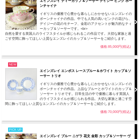
エインズレイ ティーカップ &ソーサー デイジー ピンク ボー
ンチャイナ
イギリスの優雅で心豊かな暮らしにかかせないエンズレイの
ボーンチャイナの作品。中でも人気の高いピンクの花びら、
デイジーの花のモチーフ、金彩のアクセントが魅力的なティ
ーカップ＆ソーサーです。<br>
自然を愛する英国人のライフスタイルが感じられるこの作品です。大切な家族と過
ごす空間に飾ってほしい上質なエンズレイのカップ＆ソーサーをご紹介します。
価格:85,000円(税込)
NEW
エインズレイ エンボス レースブルー＆ホワイト カップ＆ソ
ーサー トリオ
イギリスの優雅で心豊かな暮らしにかかせないエンズレイの
ボーンチャイナの作品。上品なブルーとホワイトのカップ＆
ソーサー トリオです。日常生活の中で優雅に暮らす英国人
のライフスタイルが感じられる作品。大切な家族と過ごす空
間に飾ってほしい上質なエンズレイのカップ＆ソーサーをご紹介します。
価格:70,000円(税込)
PICK UP
エインズレイ ブルー ニゲラ 花文 金彩 カップ＆ソーサー ヴ