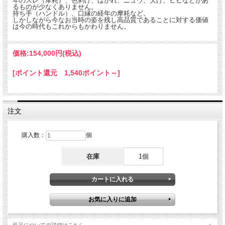
年のスレ（摩耗）、色剥げ、はがれ、ニュウ、欠け、ヒビなどがあ
るものが少なくありません。
持ち手（ハンドル）、口縁の経年の摩耗など。
しかしながら今なお当時の姿を残し高品質であることに対する価値
は今の時代もこれからもかわりません。
価格:
154,000円
(税込)
[ポイント還元 1,540ポイント～]
注文
購入数：
個
在庫
1個
返品についての詳細はこちら