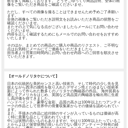
数を多く掲載しております。 どうぞごゆっくり商品説明、全体の画
像をご覧いただき商品をご確認くださいませ。
ただし、すべての画像を撮ることはできませんため予めご了承願い
ます。
全体の画像をご覧いただき説明文をお読みいただき商品の状態をご
確認くださいませ。
またその上で気になる点がございましたらメールにてお問い合わせ
くださいませ。
内容を正しく確認するためにもメールでのお問い合わせをおすすめ
いたします。
そのほか、まとめての商品のご購入や商品のリクエスト、ご不明な
点はお気軽にメールにてご連絡をいただきましたら
担当者より営業日時間内にお問い合わせ内容へのご回答を順次させ
ていただきます。
【オールドノリタケについて】
日本の伝統的な美的センスと高い技術力、そして時代の少し先を見
据えながら西洋の感性を取り入れたデザイン性とたゆまない技術革
新によって作られた数多くのノリタケの陶磁器の作品。 海外貿易を
通してアメリカをはじめ、英国など高品質の陶磁器を輸出用に生産
し高評価を得てきました。
ハンドペイント、豪華な金彩、品質の高さは100年以上たつアンティ
ークの作品として世界中の骨董収集家からその価値を認められてい
ます。
また、手描きの作品に絵付師のサインが入っているものは価値が高
く特に貴重な品として扱われています。
中には状態の良いものもありますが、やはり100年以上たっているこ
とからよほど保管状態の良いものでない限りアンティーク特有の経