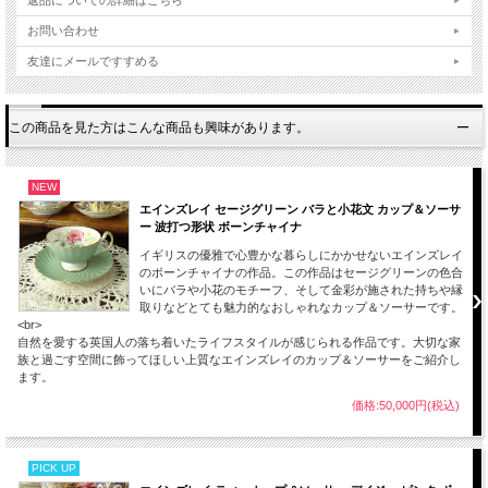
お問い合わせ
友達にメールですすめる
この商品を見た方はこんな商品も興味があります。
NEW
エインズレイ セージグリーン バラと小花文 カップ＆ソーサ
ー 波打つ形状 ボーンチャイナ
イギリスの優雅で心豊かな暮らしにかかせないエインズレイ
のボーンチャイナの作品。この作品はセージグリーンの色合
いにバラや小花のモチーフ、そして金彩が施された持ちや縁
取りなどとても魅力的なおしゃれなカップ＆ソーサーです。
<br>
自然を愛する英国人の落ち着いたライフスタイルが感じられる作品です。大切な家
族と過ごす空間に飾ってほしい上質なエインズレイのカップ＆ソーサーをご紹介し
ます。
価格:50,000円(税込)
PICK UP