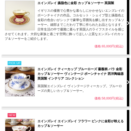
エインズレイ 臙脂色に金彩 カップ＆ソーサー 英国製
イギリスの優雅で心豊かな暮らしにかかせないエンズレイの
ボーンチャイナの作品。コルセット・シェイプ型と臙脂色と
金彩の色合いがシックで豪華な雰囲気を醸し出すカップ＆ソ
ーサー。細部までこだわり丁寧に作られたお品となります。
日常生活の中で優雅に暮らす英国人のライフスタイルを感じ
させてくれます。大切な家族と過ごす空間に飾ってほしい上質なエンズレイのカッ
プ＆ソーサーをご紹介します。
価格:65,000円(税込)
PICK UP
エインズレイ ティーカップ ブルーローズ 薔薇柄 バラ 金彩
カップ＆ソーサー ヴィンテージ ボーンチャイナ 西洋陶磁器
英国製 インテリア コレクション
英国製エインズレイ ヴィンテージティーカップ。ブルーロ
ーズの美しいカップ＆ソーサー。
価格:58,000円(税込)
NEW
エインズレイ エインズレイ フラワー ピンクに金彩が映える
カップ＆ソーサー