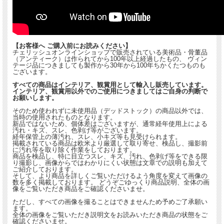
【お客様へ ご購入前にお読みください】
チェリッシュオンラインショップで販売されている美術品・骨董品
（アンティーク）は作られてから100年以上経過したもの、 ヴィン
テージ品につきましても製作から30年から100年ちかくたつものも
ございます。
すべての商品はインテリア、観賞用として輸入し販売しています。
インテリア、観賞用以外でのご使用につきましてはご自身の判断で
お願いします。
そのため使われずに未使用品（デッドストック）の商品以外では、
当時の使用されたものとなります。
新品ではないため、個体差はございますが、通常経年使用上による
汚れ・キズ、スレ、色剥げ等がございます。
経年保管上の薄汚れ、スレ、小キズ等も見受けられます。
掲載されている商品は欧米より厳選して取り寄せ、検品し、撮影前
に汚れ等を取り除く作業をしております。
商品を検品し、特に目立つスレ、キズ、汚れ、色剥げ等をできる限
り撮影し、画像からではわかりにくい状態は文章での説明も加えて
ご紹介しております。
そして、より商品を詳しくご覧いただけるよう角度を変えて画像の
数を多く掲載しております。 どうぞごゆっくり商品説明、全体の画
像をご覧いただき商品をご確認くださいませ。
ただし、すべての画像を撮ることはできませんため予めご了承願い
ます。
全体の画像をご覧いただき説明文をお読みいただき商品の状態をご
確認くださいませ。