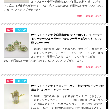
ルトブルーと金彩が豪華なエジプト風の絵柄が魅力のポッ
ト。底には製作時代がわかる、マルキ印とよばれ1908（明治41）年からつけられて
いるバックスタンプがあります。
価格:100,000円(税込)
NEW
PICK UP
オールドノリタケ 金彩薔薇絵図 ティーポット、クリーマー
＆ソーサー シューガーボウル＆ソーサー 3点セット マルキ
印 アンティーク
100年以上前に欧米へ輸出され愛されて大切に守られきたオ
ールドノリタケのティーポット、クリーマー、シュガーボウ
ルのセット。里帰り品となります。マルキ印とよばれ
1908（明治41）年からつけられているバックスタンプがあります。
価格:125,000円(税込)
NEW
PICK UP
オールドノリタケ チョコレートポット 淡い水色xピンクに金
彩が美しいポット アンティーク
100年以上前に欧米へ輸出され愛されて大切に守られきたオ
ールドノリタケのティーポット。日本へ里帰りしてきたブル
ーと金彩がアクセントの爽やかなポット。底には製作時代が
わかる、RCマークは明治43年頃作られた高級磁器を表して