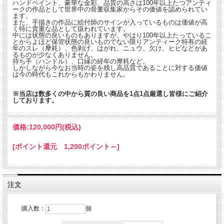
ハンドペイント、豪華な金彩、品質の高さは100年以上たつアンティ
ークの作品として世界中の骨董収集家からその価値を認められてい
ます。
また、手描きの作品に絵付師のサインが入っているものは価値が高
く特に貴重な品として扱われています。
中には状態の良いものもありますが、やはり100年以上たっているこ
とからよほど保管状態の良いものでない限りアンティーク特有の経
年のスレ（摩耗）、色剥げ、はがれ、ニュウ、欠け、ヒビなどがあ
るものが少なくありません。
持ち手（ハンドル）、口縁の経年の摩耗など。
しかしながら今なお当時の姿を残し高品質であることに対する価値
は今の時代もこれからもかわりません。
※当店は数多くの中から質の良い商品を1点1点厳選し皆様にご紹介
しております。
価格:
120,000円
(税込)
[ポイント還元 1,200ポイント～]
左右にハンドルのついた珍しいカップ＆ソーサー。華奢な形状ながら全体のコバル
トブルーに色鮮やかなピンク色の花が描かれ、さらに金彩や金盛上げで装飾が施さ
れた華やかな雰囲気の作品。
注文
花は菊でしょうか。多数の花びらが丁寧に描かれ葉の緑色のグラデーションがより
一層花のモチーフを引き立てる印象です。刻印はありませんが繊細ながらとても存
在感あふれる初期頃のオールドノリタケのお品となります。
購入数：
個
画像をご確認ください。