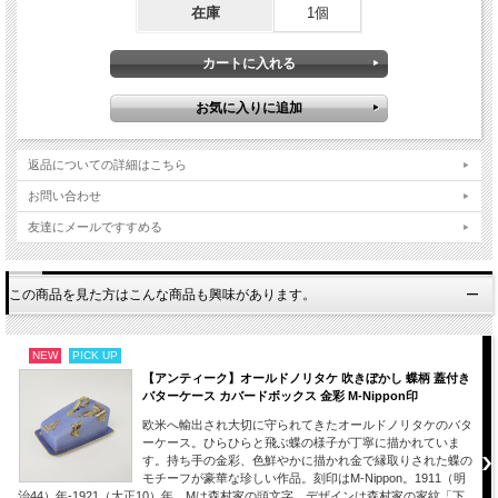
今から100年以上前日本で作られ海外へ渡り人々の間で大切に愛され守られ続けて
在庫
1個
きた逸品です。
今回は里帰り品として日本の皆様へお披露目するお品となります。
近代輸出陶磁器として当時の日本人の職人たちの作品に向かう丁寧な姿勢や技術力
の高さがうかがえる希少なカップ＆ソーサー。
次の100年もまた作品を愛してくださいる方々との出会いを楽しみしています。
返品についての詳細はこちら
【サイズ】※約となります。
カップ
お問い合わせ
口径：約9cm
高さ：約7.7cm
友達にメールですすめる
幅 ：約13cm（持ち手から持ち手まで）
ソーサー
直径：約15.5m
高さ：約1.7cm
この商品を見た方はこんな商品も興味があります。
【状態】
金彩のスレ、わずかな金点盛りのはがれ、製造時の小さな穴、色の付着、窯キズが
NEW
PICK UP
ございますがヒビ、欠けなどももなく100年以上たつアンティーク品としては美品
【アンティーク】オールドノリタケ 吹きぼかし 蝶柄 蓋付き
です。
バターケース カバードボックス 金彩 M-Nippon印
これだけの状態で残っていることはなかなかなく希少な作品です。
インテリアとして十分にお楽しみいただける爽やかで豪華なセット品です。
欧米へ輸出され大切に守られてきたオールドノリタケのバタ
ーケース。ひらひらと飛ぶ蝶の様子が丁寧に描かれていま
■当方で扱うアンティーク商品、ヴィンテージ品はすべてインテリアとして輸入し
す。持ち手の金彩、色鮮やかに描かれ金で縁取りされた蝶の
ております。
モチーフが豪華な珍しい作品。刻印はM-Nippon。1911（明
コレクションとして飾ってお楽しみください。
治44）年-1921（大正10）年。Mは森村家の頭文字、デザインは森村家の家紋「下