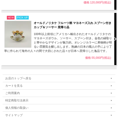
価格:120,000円(税込)
NEW
PICK UP
オールドノリタケ フルーツ柄 マヨネーズ入れ スプーン付き
カップ＆ソーサー 里帰り品
100年以上前頃にアメリカへ輸出されたオールドノリタケの
マヨネーズボウル、ソーサー、スプーン付き。金色の縁取り
と華やかなデザインが魅力的。オレンジカラーに果物柄が明
るい雰囲気を醸し出します。熟練の日本の職人の手により丁
寧に作られて海外の人々の間で大切にされた品々が日本へ里帰りした逸品です。
価格:55,000円(税込)
お店のトップへ戻る
カートを見る
ご利用案内
特定商取引法表示
個人情報の取扱い
サイトマップ