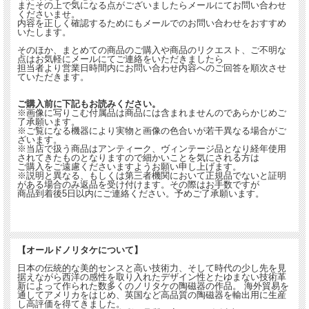
またその上で気になる点がございましたらメールにてお問い合わせ
くださいませ。
内容を正しく確認するためにもメールでのお問い合わせをおすすめ
いたします。
そのほか、まとめての商品のご購入や商品のリクエスト、ご不明な
点はお気軽にメールにてご連絡をいただきましたら
担当者より営業日時間内にお問い合わせ内容へのご回答を順次させ
ていただきます。
ご購入前に下記もお読みください。
※画像に写りこむ付属品は商品には含まれませんのであらかじめご
了承願います。
※ご覧になる機器により実物と画像の色合いが若干異なる場合がご
ざいます。
※当店で扱う商品はアンティーク、ヴィンテージ品となり経年使用
されてきたものとなりますので細かいことを気にされる方は
ご購入をご遠慮くださいますようお願い申し上げます。
※説明と異なる、もしくは第三者機関において正規品でないと証明
がある場合のみ返品を受け付けます。その際はお手数ですが
商品到着後5日以内にご連絡ください。予めご了承願います。
【オールドノリタケについて】
日本の伝統的な美的センスと高い技術力、そして時代の少し先を見
据えながら西洋の感性を取り入れたデザイン性とたゆまない技術革
新によって作られた数多くのノリタケの陶磁器の作品。 海外貿易を
通してアメリカをはじめ、英国など高品質の陶磁器を輸出用に生産
し高評価を得てきました。