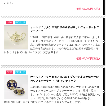
います。
価格:66,000円(税込)
この作品は、刻印のないタイプとなりオールドノリタケ初期の頃に作られたことが
うかがえます。
NEW
PICK UP
オールドノリタケ 白地に桜の金彩が美しいティーポット ア
100年以上前のものとしては全体的には良い状態です。
ンティーク
コレクション、お部屋のインテリアにいかがでしょうか。
100年以上前に欧米へ輸出され愛されて大切に守られきたオ
画像をご覧いただきご確認ください。
ールドノリタケのティーポット。日本へ里帰りしてきた作
■当方で扱うアンティーク商品、ヴィンテージ商品はすべてインテリアとして輸入
品。桜模様の金彩がアクセントのエレガントなポット。底に
しております。
は製作年代がわかる、マルキ印とよばれ1908（明治41）年
コレクションとして飾ってお楽しみください。
からつけられているバックスタンプがあります。
■100年以上前に作られたものとなります。若干のスレ、小キズ等は長い時間を乗
価格:68,000円(税込)
り越えた大切に保管されてきたアンティーク、ヴィンテージの魅力となります。
ご理解ご了承のほどよろしくお願いします。
NEW
PICK UP
オールドノリタケ 金彩とコバルトブルーに花が色鮮やかな
カップ＆ソーサー トリオ アンティーク
100年以上前に欧米へ輸出され愛されて大切に守られきたオ
ールドノリタケのカップ＆ソーサー トリオ。里帰り品で
す。コバルトブルー、金彩に花のデザインが映える美しいセ
ット。底には製作年代がわかる刻印のマルキ印付き。
1908（明治41）年からつけられているバックスタンプがあります。