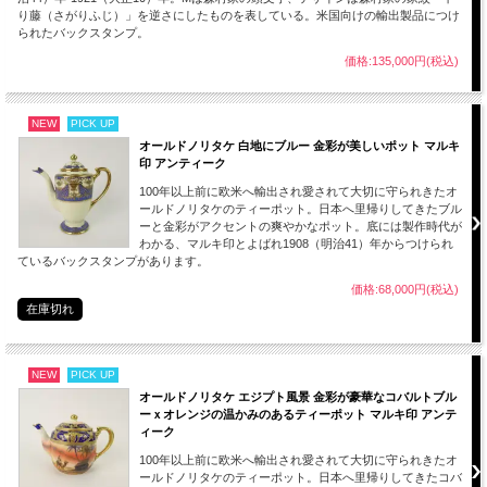
り藤（さがりふじ）」を逆さにしたものを表している。米国向けの輸出製品につけ
られたバックスタンプ。
【刻印（バックスタンプ）】
オールドノリタケの作品は作品の裏につけられた刻印（バックスタンプ）から製造
価格:135,000円(税込)
された時代がみてとれます。
NEW
PICK UP
オールドノリタケ 白地にブルー 金彩が美しいポット マルキ
印 アンティーク
100年以上前に欧米へ輸出され愛されて大切に守られきたオ
ールドノリタケのティーポット。日本へ里帰りしてきたブル
ーと金彩がアクセントの爽やかなポット。底には製作時代が
わかる、マルキ印とよばれ1908（明治41）年からつけられ
ているバックスタンプがあります。
価格:68,000円(税込)
在庫切れ
NEW
PICK UP
オールドノリタケ エジプト風景 金彩が豪華なコバルトブル
ーｘオレンジの温かみのあるティーポット マルキ印 アンテ
ィーク
100年以上前に欧米へ輸出され愛されて大切に守られきたオ
ールドノリタケのティーポット。日本へ里帰りしてきたコバ